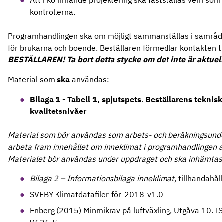
Att i kommande projektering ska fastställas vem so
kontrollerna.
Programhandlingen ska om möjligt sammanställas i samrå
för brukarna och boende. Beställaren förmedlar kontakten ti
BESTÄLLAREN! Ta bort detta stycke om det inte är aktuell
Material som
ska
användas:
Bilaga 1 - Tabell 1, spjutspets
.
Beställarens teknisk
kvalitetsnivåer
Material som bör användas som arbets- och beräkningsunder
arbeta fram innehållet om inneklimat i programhandlingen 
Materialet bör användas under uppdraget och ska inhämtas 
Bilaga 2 – Informationsbilaga inneklimat,
tillhandahål
SVEBY Klimatdatafiler-för-2018-v1.0
Enberg (2015) Minmikrav på luftväxling, Utgåva 10.