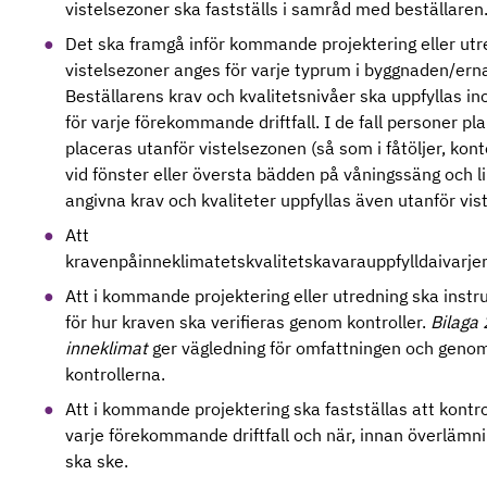
vistelsezoner ska fastställs i samråd med beställaren
Det ska framgå inför kommande projektering eller utr
vistelsezoner anges för varje typrum i byggnaden/erna
Beställarens krav och kvalitetsnivåer ska uppfyllas i
för varje förekommande driftfall. I de fall personer p
placeras utanför vistelsezonen (så som i fåtöljer, kont
vid fönster eller översta bädden på våningssäng och l
angivna krav och kvaliteter uppfyllas även utanför vis
Att
kravenpåinneklimatetskvalitetskavarauppfylldaivar
Att i kommande projektering eller utredning ska instr
för hur kraven ska verifieras genom kontroller.
Bilaga 
inneklimat
ger vägledning för omfattningen och geno
kontrollerna.
Att i kommande projektering ska fastställas att kontro
varje förekommande driftfall och när, innan överlämnin
ska ske.