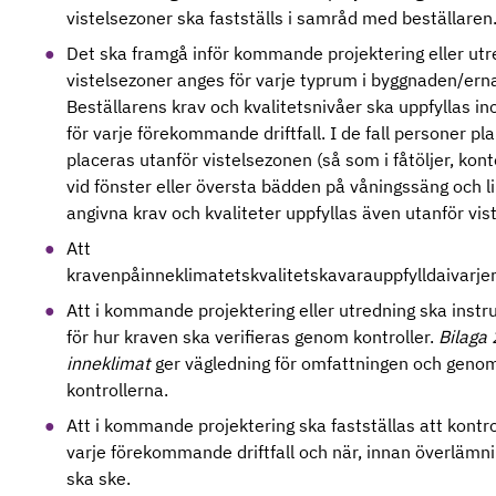
vistelsezoner ska fastställs i samråd med beställaren
Det ska framgå inför kommande projektering eller utr
vistelsezoner anges för varje typrum i byggnaden/erna
Beställarens krav och kvalitetsnivåer ska uppfyllas i
för varje förekommande driftfall. I de fall personer p
placeras utanför vistelsezonen (så som i fåtöljer, kont
vid fönster eller översta bädden på våningssäng och l
angivna krav och kvaliteter uppfyllas även utanför vis
Att
kravenpåinneklimatetskvalitetskavarauppfylldaivar
Att i kommande projektering eller utredning ska instr
för hur kraven ska verifieras genom kontroller.
Bilaga 
inneklimat
ger vägledning för omfattningen och geno
kontrollerna.
Att i kommande projektering ska fastställas att kontro
varje förekommande driftfall och när, innan överlämnin
ska ske.