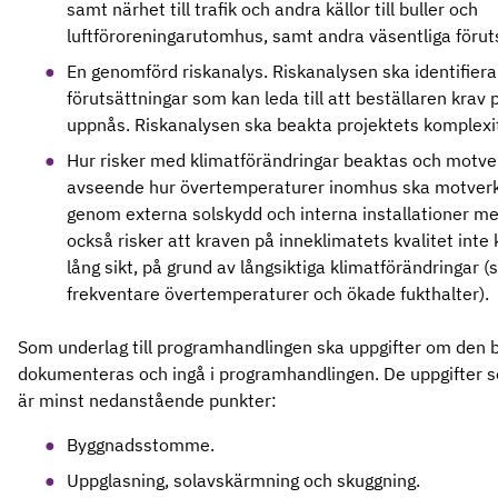
samt närhet till trafik och andra källor till buller och
luftföroreningarutomhus, samt andra väsentliga förut
En genomförd riskanalys. Riskanalysen ska identifiera 
förutsättningar som kan leda till att beställaren krav 
uppnås. Riskanalysen ska beakta projektets komplexi
Hur risker med klimatförändringar beaktas och motver
avseende hur övertemperaturer inomhus ska motver
genom externa solskydd och interna installationer m
också risker att kraven på inneklimatets kvalitet inte
lång sikt, på grund av långsiktiga klimatförändringar (
frekventare övertemperaturer och ökade fukthalter).
Som underlag till programhandlingen ska uppgifter om den 
dokumenteras och ingå i programhandlingen. De uppgifter
är minst nedanstående punkter:
Byggnadsstomme.
Uppglasning, solavskärmning och skuggning.