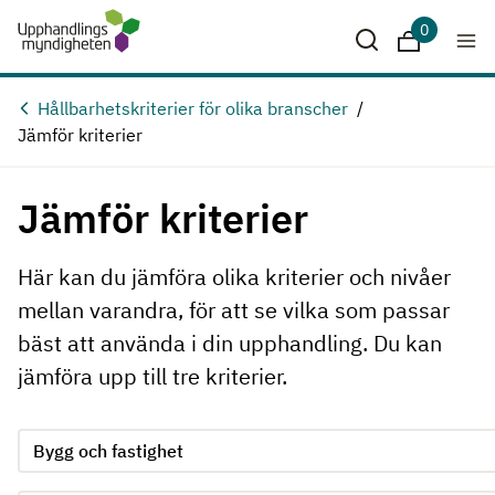
Hoppa till huvudinnehåll
0
Sparade krit
Hållbarhetskriterier för olika branscher
Jämför kriterier
Jämför kriterier
Här kan du jämföra olika kriterier och nivåer
mellan varandra, för att se vilka som passar
bäst att använda i din upphandling. Du kan
jämföra upp till tre kriterier.
Jämför kriterie 1, formuläret skickas in automatiskt när ett 
Välj område för kriterie 1