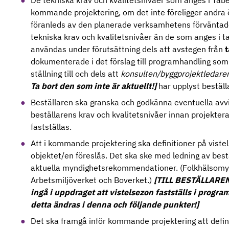
De tekniska krav och kvalitetsnivåer som anges i Tabe
kommande projektering, om det inte föreligger andr
föranleds av den planerade verksamhetens förväntad
tekniska krav och kvalitetsnivåer än de som anges i ta
användas under förutsättning dels att avstegen från
t
dokumenterade i det förslag till programhandling som
ställning till och dels att
konsulten/byggprojektledare
Ta bort den som inte är aktuellt!]
har upplyst bestäl
Beställaren ska granska och godkänna eventuella avvi
beställarens krav och kvalitetsnivåer innan projektera
fastställas.
Att i kommande projektering ska definitioner på viste
objektet/en föreslås. Det ska ske med ledning av bes
aktuella myndighetsrekommendationer. (Folkhälsomy
Arbetsmiljöverket och Boverket.)
[TILL BESTÄLLAREN!
ingå i uppdraget att vistelsezon fastställs i prog
detta ändras i denna och följande punkter!]
Det ska framgå inför kommande projektering att defin