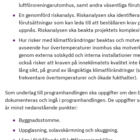
luftföroreningarutomhus, samt andra väsentliga förut
En genomförd riskanalys. Riskanalysen ska identifiera 
förutsättningar som kan leda till att beställaren krav 
uppnås. Riskanalysen ska beakta projektets komplexi
Hur risker med klimatförändringar beaktas och motver
avseende hur övertemperaturer inomhus ska motver
genom externa solskydd och interna installationer m
också risker att kraven på inneklimatets kvalitet inte
lång sikt, på grund av långsiktiga klimatförändringar (
frekventare övertemperaturer och ökade fukthalter).
Som underlag till programhandlingen ska uppgifter om den 
dokumenteras och ingå i programhandlingen. De uppgifter
är minst nedanstående punkter:
Byggnadsstomme.
Uppglasning, solavskärmning och skuggning.