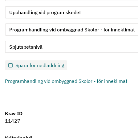
Välj undergrupp för kriterie 3
Välj krav för kriterie 3
Välj kravnivå för kriterie 3
Skicka in formulär för kriterie 3
Spara för nedladdning
Programhandling vid ombyggnad Skolor - för inneklimat
Krav ID
11427