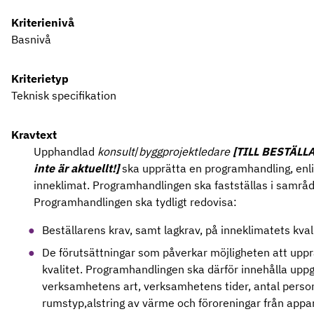
Kriterienivå
Basnivå
Kriterietyp
Teknisk specifikation
Kravtext
Upphandlad
konsult
/
byggprojektledare
[
TILL
BESTÄLLA
inte är aktuellt!]
ska upprätta en programhandling, enli
inneklimat. Programhandlingen ska fastställas i samrå
Programhandlingen ska tydligt redovisa:
Beställarens krav, samt lagkrav, på inneklimatets kvali
De förutsättningar som påverkar möjligheten att uppr
kvalitet. Programhandlingen ska därför innehålla uppg
verksamhetens art, verksamhetens tider, antal person
rumstyp,alstring av värme och föroreningar från appa