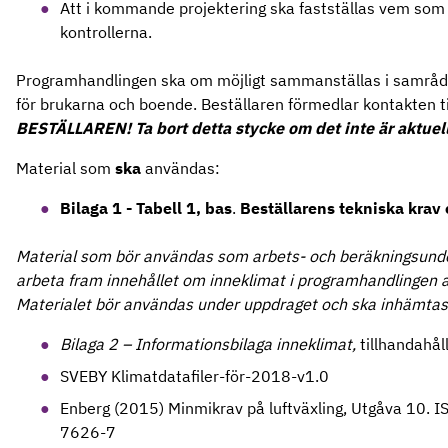
Att i kommande projektering ska fastställas vem so
kontrollerna.
Programhandlingen ska om möjligt sammanställas i samrå
för brukarna och boende. Beställaren förmedlar kontakten ti
BESTÄLLAREN! Ta bort detta stycke om det inte är aktuell
Material som
ska
användas:
Bilaga 1 - Tabell 1, bas
.
Beställarens tekniska krav 
Material som bör användas som arbets- och beräkningsunder
arbeta fram innehållet om inneklimat i programhandlingen 
Materialet bör användas under uppdraget och ska inhämtas 
Bilaga 2 – Informationsbilaga inneklimat,
tillhandahål
SVEBY Klimatdatafiler-för-2018-v1.0
Enberg (2015) Minmikrav på luftväxling, Utgåva 10.
7626-7