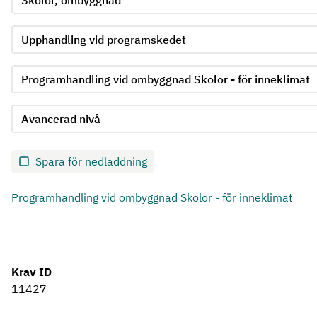
Välj undergrupp för kriterie 2
Välj krav för kriterie 2
Välj kravnivå för kriterie 2
Skicka in formulär för kriterie 2
Spara för nedladdning
Programhandling vid ombyggnad Skolor - för inneklimat
Krav ID
11427