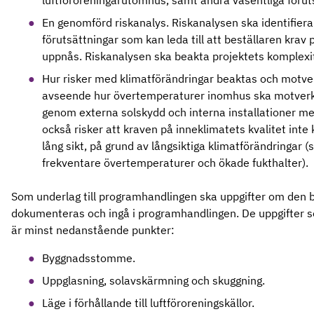
luftföroreningarutomhus, samt andra väsentliga förut
En genomförd riskanalys. Riskanalysen ska identifiera 
förutsättningar som kan leda till att beställaren krav 
uppnås. Riskanalysen ska beakta projektets komplexi
Hur risker med klimatförändringar beaktas och motver
avseende hur övertemperaturer inomhus ska motver
genom externa solskydd och interna installationer m
också risker att kraven på inneklimatets kvalitet inte
lång sikt, på grund av långsiktiga klimatförändringar (
frekventare övertemperaturer och ökade fukthalter).
Som underlag till programhandlingen ska uppgifter om den 
dokumenteras och ingå i programhandlingen. De uppgifter
är minst nedanstående punkter:
Byggnadsstomme.
Uppglasning, solavskärmning och skuggning.
Läge i förhållande till luftföroreningskällor.