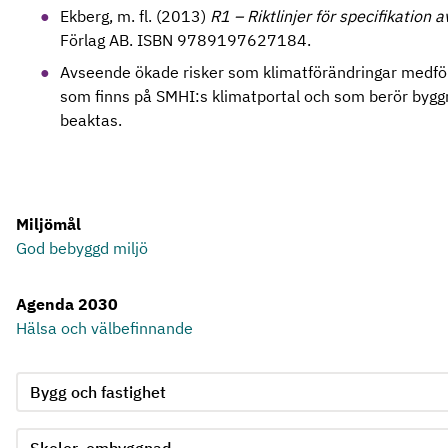
Ekberg, m. fl. (2013)
R1 – Riktlinjer för specifikation 
Förlag AB. ISBN 9789197627184.
Avseende ökade risker som klimatförändringar medför
som finns på SMHI:s klimatportal och som berör bygg
beaktas.
Miljömål
God bebyggd miljö
Agenda 2030
Hälsa och välbefinnande
Jämför kriterie 2, formuläret skickas in automatiskt när ett 
Välj område för kriterie 2
Välj produktgrupp för kriterie 2