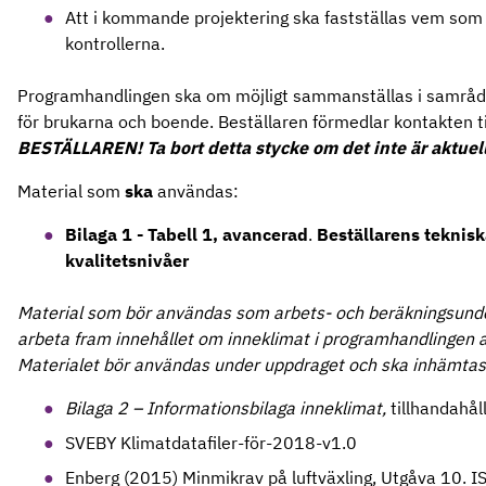
Att i kommande projektering ska fastställas vem so
kontrollerna.
Programhandlingen ska om möjligt sammanställas i samrå
för brukarna och boende. Beställaren förmedlar kontakten ti
BESTÄLLAREN! Ta bort detta stycke om det inte är aktuell
Material som
ska
användas:
Bilaga 1 - Tabell 1, avancerad
.
Beställarens teknisk
kvalitetsnivåer
Material som bör användas som arbets- och beräkningsunder
arbeta fram innehållet om inneklimat i programhandlingen 
Materialet bör användas under uppdraget och ska inhämtas 
Bilaga 2 – Informationsbilaga inneklimat,
tillhandahål
SVEBY Klimatdatafiler-för-2018-v1.0
Enberg (2015) Minmikrav på luftväxling, Utgåva 10.