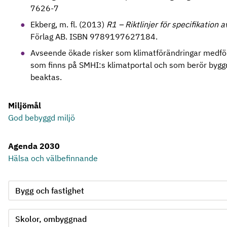
7626-7
Ekberg, m. fl. (2013)
R1 – Riktlinjer för specifikation 
Förlag AB. ISBN 9789197627184.
Avseende ökade risker som klimatförändringar medför
som finns på SMHI:s klimatportal och som berör bygg
beaktas.
Miljömål
God bebyggd miljö
Agenda 2030
Hälsa och välbefinnande
Jämför kriterie 3, formuläret skickas in automatiskt när ett 
Välj område för kriterie 3
Välj produktgrupp för kriterie 3