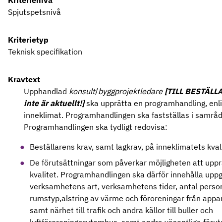
Kriterienivå
Spjutspetsnivå
Kriterietyp
Teknisk specifikation
Kravtext
Upphandlad
konsult
/
byggprojektledare
[
TILL
BESTÄLLA
inte är aktuellt!]
ska upprätta en programhandling, enli
inneklimat. Programhandlingen ska fastställas i samrå
Programhandlingen ska tydligt redovisa:
Beställarens krav, samt lagkrav, på inneklimatets kvali
De förutsättningar som påverkar möjligheten att uppr
kvalitet. Programhandlingen ska därför innehålla uppg
verksamhetens art, verksamhetens tider, antal person
rumstyp,alstring av värme och föroreningar från appa
samt närhet till trafik och andra källor till buller och