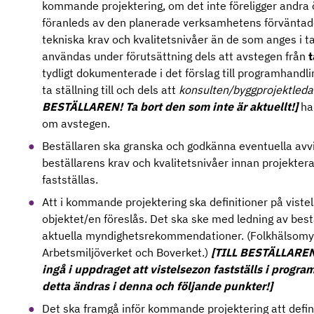
kommande projektering, om det inte föreligger andr
föranleds av den planerade verksamhetens förväntad
tekniska krav och kvalitetsnivåer än de som anges i ta
användas under förutsättning dels att avstegen från
t
tydligt dokumenterade i det förslag till programhandl
ta ställning till och dels att
konsulten/byggprojektleda
BESTÄLLAREN! Ta bort den som inte är aktuellt!]
ha
om avstegen.
Beställaren ska granska och godkänna eventuella avvi
beställarens krav och kvalitetsnivåer innan projektera
fastställas.
Att i kommande projektering ska definitioner på viste
objektet/en föreslås. Det ska ske med ledning av bes
aktuella myndighetsrekommendationer. (Folkhälsomy
Arbetsmiljöverket och Boverket.)
[TILL BESTÄLLAREN!
ingå i uppdraget att vistelsezon fastställs i prog
detta ändras i denna och följande punkter!]
Det ska framgå inför kommande projektering att defin