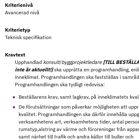
Kriterienivå
Avancerad nivå
Kriterietyp
Teknisk specifikation
Kravtext
Upphandlad
konsult
/
byggprojektledare
[
TILL
BESTÄLLA
inte är aktuellt!]
ska upprätta en programhandling, enli
inneklimat. Programhandlingen ska fastställas i samrå
Programhandlingen ska tydligt redovisa:
Beställarens krav, samt lagkrav, på inneklimatets kvali
De förutsättningar som påverkar möjligheten att uppr
kvalitet. Programhandlingen ska därför innehålla uppg
verksamhetens art, verksamhetens tider, antal person
rumstyp,alstring av värme och föroreningar från appa
samt närhet till trafik och andra källor till buller och