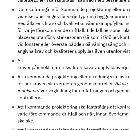
vistelsezoner ska fastställs i samråd med beställaren
Det ska framgå inför kommande projektering eller utr
vistelsezoner anges för varje typrum i byggnaden/erna
Beställarens krav och kvalitetsnivåer ska uppfyllas i
för varje förekommande driftfall. I de fall personer p
placeras utanför vistelsezonen (så som i fåtöljer, kont
vid fönster eller översta bädden på våningssäng och l
angivna krav och kvaliteter uppfyllas även utanför vis
Att
kravenpåinneklimatetskvalitetskavarauppfylldaivar
Att i kommande projektering eller utredning ska instr
för hur kraven ska verifieras genom kontroller.
Bilaga 
inneklimat
ger vägledning för omfattningen och geno
kontrollerna.
Att i kommande projektering ska fastställas att kontro
varje förekommande driftfall och när, innan överlämnin
ska ske.