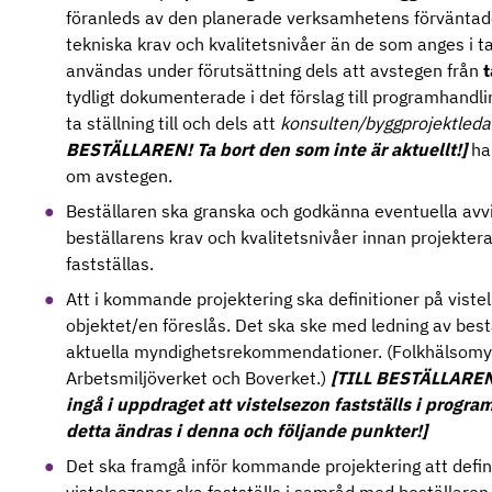
föranleds av den planerade verksamhetens förväntad
tekniska krav och kvalitetsnivåer än de som anges i ta
användas under förutsättning dels att avstegen från
t
tydligt dokumenterade i det förslag till programhandl
ta ställning till och dels att
konsulten/byggprojektleda
BESTÄLLAREN! Ta bort den som inte är aktuellt!]
ha
om avstegen.
Beställaren ska granska och godkänna eventuella avvi
beställarens krav och kvalitetsnivåer innan projektera
fastställas.
Att i kommande projektering ska definitioner på viste
objektet/en föreslås. Det ska ske med ledning av bes
aktuella myndighetsrekommendationer. (Folkhälsomy
Arbetsmiljöverket och Boverket.)
[TILL BESTÄLLAREN!
ingå i uppdraget att vistelsezon fastställs i prog
detta ändras i denna och följande punkter!]
Det ska framgå inför kommande projektering att defin