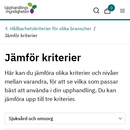
Hoppa till huvudinnehåll
0
Sparade krit
Hållbarhetskriterier för olika branscher
Jämför kriterier
Jämför kriterier
Här kan du jämföra olika kriterier och nivåer
mellan varandra, för att se vilka som passar
bäst att använda i din upphandling. Du kan
jämföra upp till tre kriterier.
Jämför kriterie 1, formuläret skickas in automatiskt när ett 
Välj område för kriterie 1