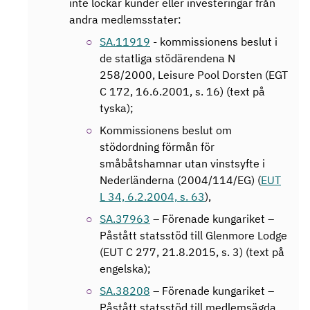
inte lockar kunder eller investeringar från
andra medlemsstater:
SA.11919
- kommissionens beslut i
de statliga stödärendena N
258/2000, Leisure Pool Dorsten (EGT
C 172, 16.6.2001, s. 16) (text på
tyska);
Kommissionens beslut om
stödordning förmån för
småbåtshamnar utan vinstsyfte i
Nederländerna (2004/114/EG) (
EUT
L 34, 6.2.2004, s. 63
),
SA.37963
– Förenade kungariket –
Påstått statsstöd till Glenmore Lodge
(EUT C 277, 21.8.2015, s. 3) (text på
engelska);
SA.38208
– Förenade kungariket –
Påstått statsstöd till medlemsägda