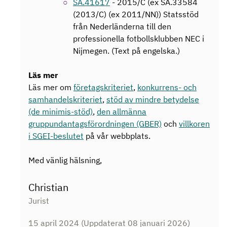
SA.41617
- 2015/C (ex SA.33584
(2013/C) (ex 2011/NN)) Statsstöd
från Nederländerna till den
professionella fotbollsklubben NEC i
Nijmegen. (Text på engelska.)
Läs mer
Läs mer om
företagskriteriet
,
konkurrens- och
samhandelskriteriet
,
stöd av mindre betydelse
(de minimis-stöd)
,
den allmänna
gruppundantagsförordningen (GBER)
och
villkoren
i SGEI-beslutet
på vår webbplats.
Med vänlig hälsning,
Christian
Jurist
15 april 2024
(Uppdaterat 08 januari 2026)