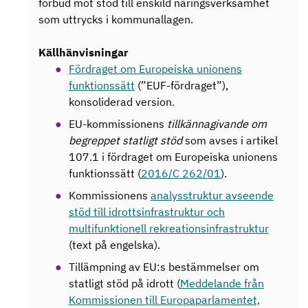
förbud mot stöd till enskild näringsverksamhet
som uttrycks i kommunallagen.
Källhänvisningar
Fördraget om Europeiska unionens
funktionssätt
(”EUF-fördraget”),
konsoliderad version.
EU-kommissionens
tillkännagivande om
begreppet statligt stöd
som avses i artikel
107.1 i fördraget om Europeiska unionens
funktionssätt (
2016/C 262/01
).
Kommissionens
analysstruktur avseende
stöd till idrottsinfrastruktur och
multifunktionell rekreationsinfrastruktur
(text på engelska).
Tillämpning av EU:s bestämmelser om
statligt stöd på idrott (
Meddelande från
Kommissionen till Europaparlamentet,