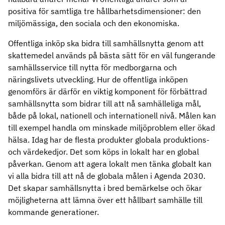
positiva för samtliga tre hållbarhetsdimensioner: den
miljömässiga, den sociala och den ekonomiska.
Offentliga inköp ska bidra till samhällsnytta genom att
skattemedel används på bästa sätt för en väl fungerande
samhällsservice till nytta för medborgarna och
näringslivets utveckling. Hur de offentliga inköpen
genomförs är därför en viktig komponent för förbättrad
samhällsnytta som bidrar till att nå samhälleliga mål,
både på lokal, nationell och internationell nivå. Målen kan
till exempel handla om minskade miljöproblem eller ökad
hälsa. Idag har de flesta produkter globala produktions-
och värdekedjor. Det som köps in lokalt har en global
påverkan. Genom att agera lokalt men tänka globalt kan
vi alla bidra till att nå de globala målen i Agenda 2030.
Det skapar samhällsnytta i bred bemärkelse och ökar
möjligheterna att lämna över ett hållbart samhälle till
kommande generationer.