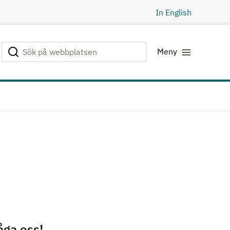
In English
Sök på webbplatsen
Genomför sökning
Meny
åga oss!