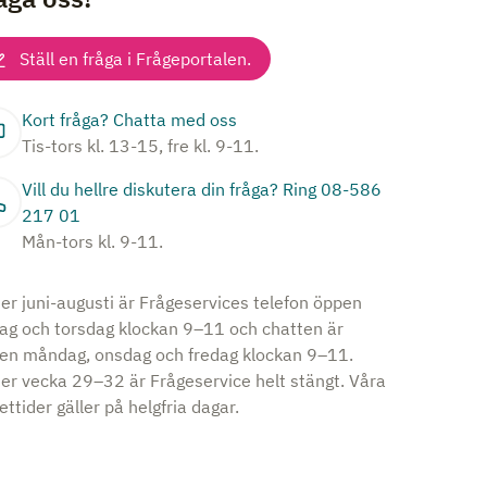
Ställ en fråga i Frågeportalen.
Kort fråga? Chatta med oss
Tis-tors kl. 13-15, fre kl. 9-11.
Vill du hellre diskutera din fråga? Ring 08-586
217 01
Mån-tors kl. 9-11.
er juni-augusti är Frågeservices telefon öppen
dag och torsdag klockan 9–11 och chatten är
en måndag, onsdag och fredag klockan 9–11.
er vecka 29–32 är Frågeservice helt stängt. Våra
ttider gäller på helgfria dagar.