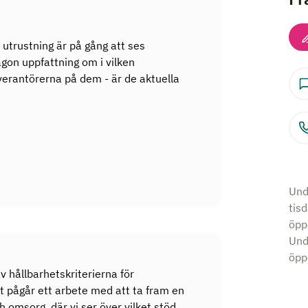
 utrustning är på gång att ses
gon uppfattning om i vilken
verantörerna på dem - är de aktuella
Und
tis
öpp
Und
öppe
v hållbarhetskriterierna för
 pågår ett arbete med att ta fram en
 omsorg, där vi ser över vilket stöd