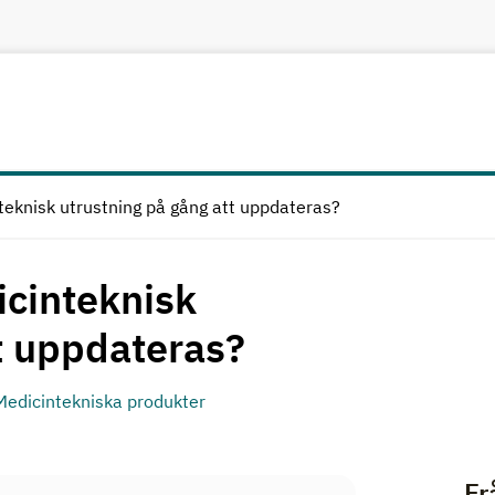
nteknisk utrustning på gång att uppdateras?
icinteknisk
t uppdateras?
Medicintekniska produkter
Fr