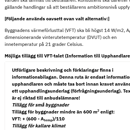
värden ska lämnas till beställaren. Konsultens ska därefter
gällande handlingar så att beställarens ambitionsnivå uppfyl
[Följande används oavsett ovan valt alternativ:]
Byggnadens värmeförlusttal (VFT) ska bli högst 14 W/m2, A
dimensionerande vinterutetemperatur (DVUT) och en
innetemperatur på 21 grader Celsius.
Möjliga tillägg till VFT-talet (Information till Upphandlar
Utförligare beskrivning och förklaringar finns i
informationsbilagan. Denna ruta är endast information
upphandlaren och måste tas bort innan kravet använd
ett upphandlingsunderlag (förfrågningsunderlag). Te
är ej riktad till anbudslämnare!
Tillägg för små byggnader
2
Tillägg för byggnader mindre än 600 m
enligt:
VFT: + (600 - A
)/110
temp
Tillägg för kallare klimat