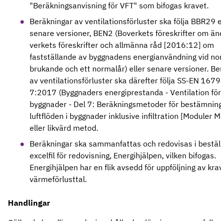
"Beräkningsanvisning för VFT" som bifogas kravet.
Beräkningar av ventilationsförluster ska följa BBR29 e
senare versioner, BEN2 (Boverkets föreskrifter om än
verkets föreskrifter och allmänna råd [2016:12] om
fastställande av byggnadens energianvändning vid no
brukande och ett normalår) eller senare versioner. B
av ventilationsförluster ska därefter följa SS-EN 167
7:2017 (Byggnaders energiprestanda - Ventilation för
byggnader - Del 7: Beräkningsmetoder för bestämnin
luftflöden i byggnader inklusive infiltration [Moduler 
eller likvärd metod.
Beräkningar ska sammanfattas och redovisas i bestäl
excelfil för redovisning, Energihjälpen, vilken bifogas.
Energihjälpen har en flik avsedd för uppföljning av kra
värmeförlusttal.
Handlingar