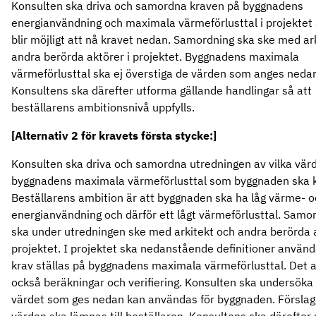
Konsulten ska driva och samordna kraven på byggnadens
energianvändning och maximala värmeförlusttal i projektet 
blir möjligt att nå kravet nedan. Samordning ska ske med ar
andra berörda aktörer i projektet. Byggnadens maximala
värmeförlusttal ska ej överstiga de värden som anges neda
Konsultens ska därefter utforma gällande handlingar så att
beställarens ambitionsnivå uppfylls.
[Alternativ 2 för kravets första stycke:]
Konsulten ska driva och samordna utredningen av vilka vär
byggnadens maximala värmeförlusttal som byggnaden ska k
Beställarens ambition är att byggnaden ska ha låg värme- 
energianvändning och därför ett lågt värmeförlusttal. Samo
ska under utredningen ske med arkitekt och andra berörda a
projektet. I projektet ska nedanstående definitioner använ
krav ställas på byggnadens maximala värmeförlusttal. Det 
också beräkningar och verifiering. Konsulten ska undersök
värdet som ges nedan kan användas för byggnaden. Förslag