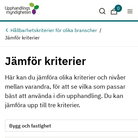
Hoppa till huvudinnehåll
0
Sparade krit
Hållbarhetskriterier för olika branscher
Jämför kriterier
Jämför kriterier
Här kan du jämföra olika kriterier och nivåer
mellan varandra, för att se vilka som passar
bäst att använda i din upphandling. Du kan
jämföra upp till tre kriterier.
Jämför kriterie 1, formuläret skickas in automatiskt när ett 
Välj område för kriterie 1