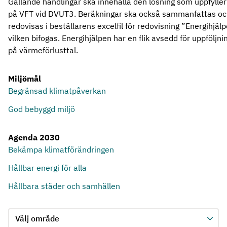
Gällande handlingar ska innehålla den lösning som uppfyller
på VFT vid DVUT3. Beräkningar ska också sammanfattas o
redovisas i beställarens excelfil för redovisning ”Energihjälp
vilken bifogas. Energihjälpen har en flik avsedd för uppföljni
på värmeförlusttal.
Miljömål
Begränsad klimatpåverkan
God bebyggd miljö
Agenda 2030
Bekämpa klimatförändringen
Hållbar energi för alla
Hållbara städer och samhällen
Jämför kriterie 2, formuläret skickas in automatiskt när ett 
Välj område för kriterie 2