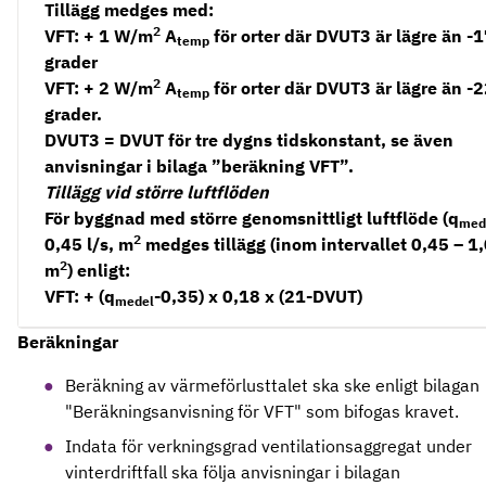
Tillägg medges med:
2
VFT: + 1 W/m
A
för orter där DVUT3 är lägre än -
temp
grader
2
VFT: + 2 W/m
A
för orter där DVUT3 är lägre än -
temp
grader.
DVUT3 = DVUT för tre dygns tidskonstant, se även
anvisningar i bilaga ”beräkning VFT”.
Tillägg vid större luftflöden
För byggnad med större genomsnittligt luftflöde (q
med
2
0,45 l/s, m
medges tillägg (inom intervallet 0,45 – 1,
2
m
) enligt:
VFT: + (q
-0,35) x 0,18 x (21-DVUT)
medel
Beräkningar
Beräkning av värmeförlusttalet ska ske enligt bilagan
"Beräkningsanvisning för VFT" som bifogas kravet.
Indata för verkningsgrad ventilationsaggregat under
vinterdriftfall ska följa anvisningar i bilagan