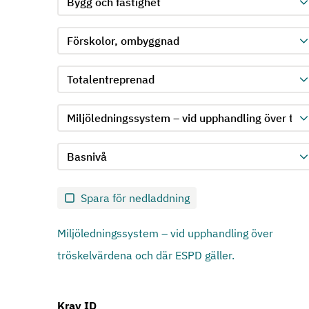
Välj produktgrupp för kriterie 1
Välj undergrupp för kriterie 1
Välj krav för kriterie 1
Välj kravnivå för kriterie 1
Skicka in formulär för kriterie 1
Spara för nedladdning
Miljöledningssystem – vid upphandling över
tröskelvärdena och där ESPD gäller.
Krav ID