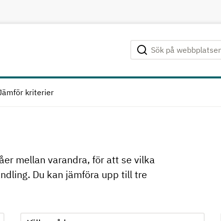
Sök på webbplatsen
Genomför sökning
Jämför kriterier
åer mellan varandra, för att se vilka
dling. Du kan jämföra upp till tre
 när ett alternativ har valts
Jämför kriterie 2, formuläret skickas in automatiskt när e
Välj område för kriterie 2