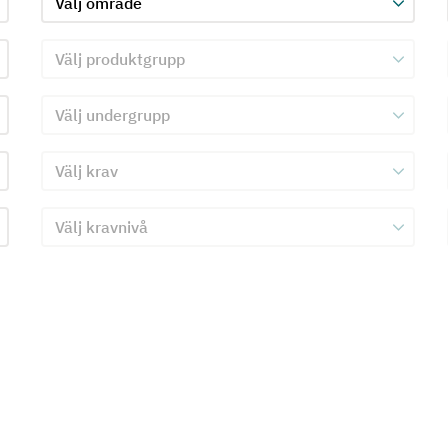
Välj produktgrupp för kriterie 2
Välj undergrupp för kriterie 2
Välj krav för kriterie 2
Välj kravnivå för kriterie 2
Skicka in formulär för kriterie 2