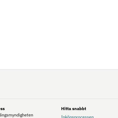
ess
Hitta snabbt
lingsmyndigheten
Inköpsprocessen