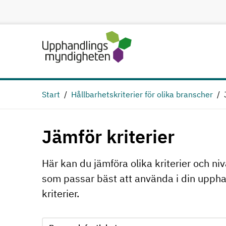
Hoppa till huvudinnehåll
Start
Hållbarhetskriterier för olika branscher
Jämför kriterier
Här kan du jämföra olika kriterier och niv
som passar bäst att använda i din upphan
kriterier.
Jämför kriterie 1, formuläret skickas in automatiskt
Välj område för kriterie 1