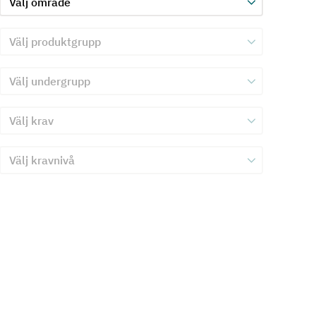
Välj produktgrupp för kriterie 3
Välj undergrupp för kriterie 3
Välj krav för kriterie 3
Välj kravnivå för kriterie 3
Skicka in formulär för kriterie 3