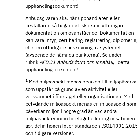
upphandlingsdokument!
Anbudsgivaren ska, när upphandlaren eller
beställaren så begär det, skicka in ytterligare
dokumentation om ovanstående. Dokumentation
kan vara intyg, certifiering, registrering, diplomerin
eller en utförligare beskrivning av systemet
(avseende de nämnda punkterna). Se under
rubrik
AFB.31 Anbuds form och innehåll
, i detta
upphandlingsdokument!
1
Med miljöaspekt menas orsaken till miljöpåverk
som uppstår på grund av en aktivitet eller
verksamhet i företaget eller organisationen. Med
betydande miljöaspekt menas en miljöaspekt som
påverkar miljön i högre grad än vad andra
miljöaspekter inom företaget eller organisationen
gör, definitionen följer standarden ISO14001:201
och tidigare versioner.