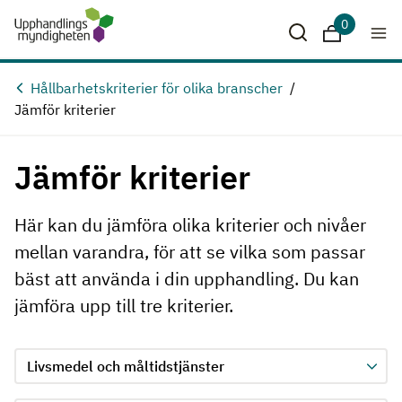
Hoppa till huvudinnehåll
0
Sparade krit
Hållbarhetskriterier för olika branscher
Jämför kriterier
Jämför kriterier
Här kan du jämföra olika kriterier och nivåer
mellan varandra, för att se vilka som passar
bäst att använda i din upphandling. Du kan
jämföra upp till tre kriterier.
Jämför kriterie 1, formuläret skickas in automatiskt när ett 
Välj område för kriterie 1