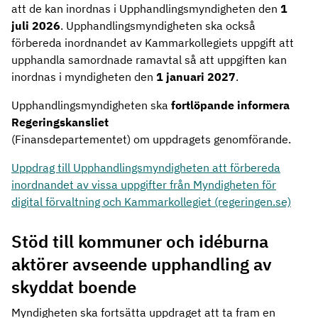
att de kan inordnas i Upphandlingsmyndigheten den
1
juli 2026
. Upphandlingsmyndigheten ska också
förbereda inordnandet av Kammarkollegiets uppgift att
upphandla samordnade ramavtal så att uppgiften kan
inordnas i myndigheten den
1 januari 2027
.
Upphandlingsmyndigheten ska
fortlöpande informera
Regeringskansliet
(Finansdepartementet) om uppdragets genomförande.
Uppdrag till Upphandlingsmyndigheten att förbereda
inordnandet av vissa uppgifter från Myndigheten för
digital förvaltning och Kammarkollegiet (regeringen.se)
Stöd till kommuner och idéburna
aktörer avseende upphandling av
skyddat boende
Myndigheten ska fortsätta uppdraget att ta fram en