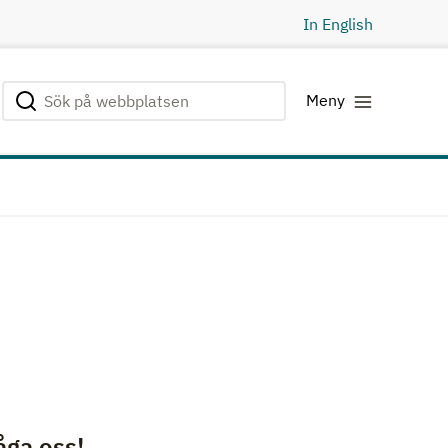
In English
Sök på webbplatsen
Genomför sökning
Meny
åga oss!