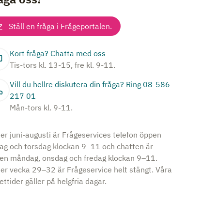
Ställ en fråga i Frågeportalen.
Kort fråga? Chatta med oss
Tis-tors kl. 13-15, fre kl. 9-11.
Vill du hellre diskutera din fråga? Ring 08-586
217 01
Mån-tors kl. 9-11.
er juni-augusti är Frågeservices telefon öppen
dag och torsdag klockan 9–11 och chatten är
en måndag, onsdag och fredag klockan 9–11.
er vecka 29–32 är Frågeservice helt stängt. Våra
ttider gäller på helgfria dagar.