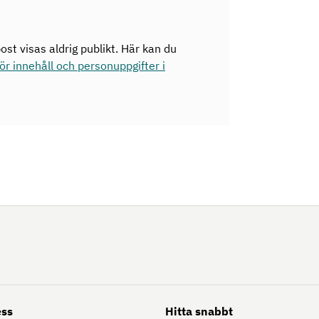
ost visas aldrig publikt. Här kan du
r innehåll och personuppgifter i
ess
Hitta snabbt