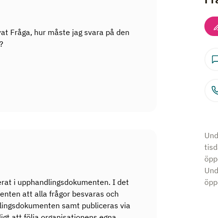
vat Fråga, hur måste jag svara på den
 ?
Und
tis
öpp
Und
lerat i upphandlingsdokumenten. I det
öppe
enten att alla frågor besvaras och
dlingsdokumenten samt publiceras via
gt att följa organisationens egna