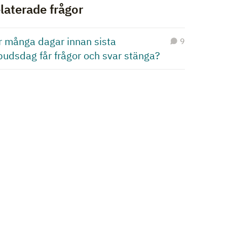
laterade frågor
r många dagar innan sista
9
budsdag får frågor och svar stänga?