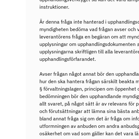
instruktioner.
Är denna fråga inte hanterad i upphandlin
myndigheten bedöma vad frågan avser och v
leverantörens fråga en begäran om att myn
upplysningar om upphandlingsdokumenten
upplysningarna skriftligen till alla leverantör
upphandlingsförfarandet.
Avser frågan något annat bör den upphand
hur den ska hantera frågan särskilt beakta 
§ förvaltningslagen, principen om öppenhet o
bedömningen bör den upphandlande myndigh
allt svaret, på något sätt är av relevans för
och förutsättningar att lämna sina bästa a
bland annat fråga sig om det är fråga om in
utformningen av anbuden om andra anbudsgiv
osäkerhet om vad som gäller kan det vara l