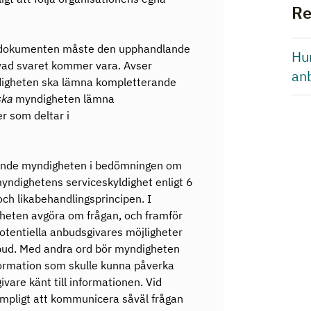
Re
gsdokumenten måste den upphandlande
Hu
ad svaret kommer vara. Avser
an
digheten ska lämna kompletterande
ska
myndigheten lämna
er som deltar i
lande myndigheten i bedömningen om
myndighetens serviceskyldighet enligt 6
ch likabehandlingsprincipen. I
eten avgöra om frågan, och framför
 potentiella anbudsgivares möjligheter
nbud. Med andra ord bör myndigheten
formation som skulle kunna påverka
are känt till informationen. Vid
ämpligt att kommunicera såväl frågan