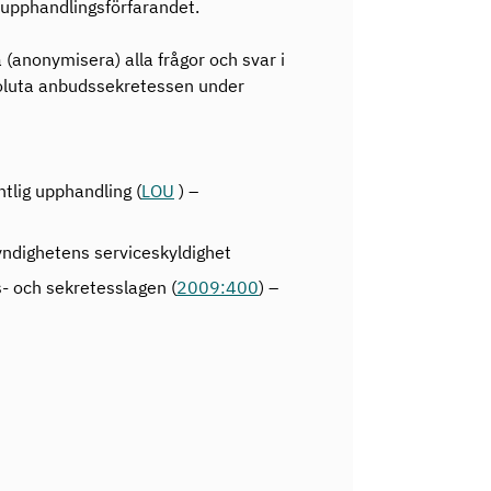
i upphandlingsförfarandet.
a (anonymisera) alla frågor och svar i
soluta anbudssekretessen under
tlig upphandling (
LOU
) –
yndighetens serviceskyldighet
s- och sekretesslagen (
2009:400
) –