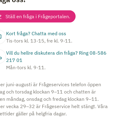
Ställ en fråga i Frågeportalen.
Kort fråga? Chatta med oss
Tis-tors kl. 13-15, fre kl. 9-11.
Vill du hellre diskutera din fråga? Ring 08-586
217 01
Mån-tors kl. 9-11.
er juni-augusti är Frågeservices telefon öppen
dag och torsdag klockan 9–11 och chatten är
en måndag, onsdag och fredag klockan 9–11.
er vecka 29–32 är Frågeservice helt stängt. Våra
ttider gäller på helgfria dagar.