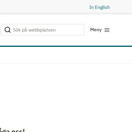
In English
Sök på webbplatsen
Genomför sökning
Meny
åga oss!