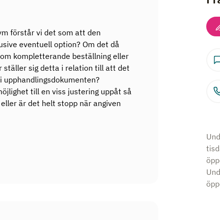
m förstår vi det som att den
klusive eventuell option? Om det då
nom kompletterande beställning eller
täller sig detta i relation till att det
s i upphandlingsdokumenten?
lighet till en viss justering uppåt så
 eller är det helt stopp när angiven
Und
tis
öpp
Und
öppe