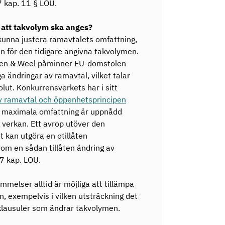
7 kap. 11 § LOU.
l att takvolym ska anges?
unna justera ramavtalets omfattning,
en för den tidigare angivna takvolymen.
n & Weel påminner EU-domstolen
a ändringar av ramavtal, vilket talar
lut. Konkurrensverkets har i sitt
v ramavtal och öppenhetsprincipen
s maximala omfattning är uppnådd
 verkan. Ett avrop utöver den
 kan utgöra en otillåten
a om en sådan tillåten ändring av
17 kap. LOU.
melser alltid är möjliga att tillämpa
n, exempelvis i vilken utsträckning det
sklausuler som ändrar takvolymen.