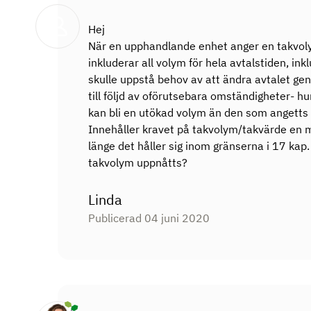
Hej
När en upphandlande enhet anger en takvoly
inkluderar all volym för hela avtalstiden, in
skulle uppstå behov av att ändra avtalet ge
till följd av oförutsebara omständigheter- hur s
kan bli en utökad volym än den som angett
Innehåller kravet på takvolym/takvärde en möj
länge det håller sig inom gränserna i 17 kap.
takvolym uppnåtts?
Linda
Publicerad 04 juni 2020