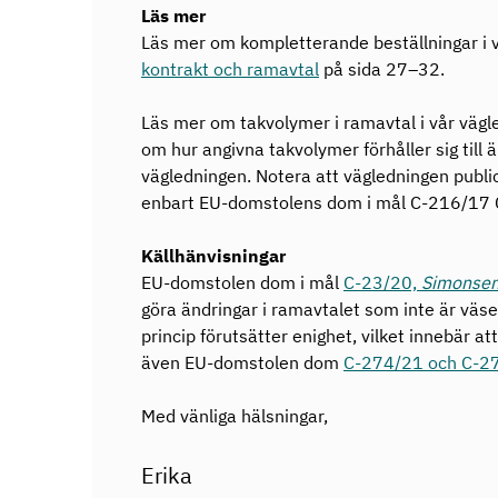
Läs mer
Läs mer om kompletterande beställningar i
kontrakt och ramavtal
på sida 27–32.
Läs mer om takvolymer i ramavtal i vår väg
om hur angivna takvolymer förhåller sig till 
vägledningen. Notera att vägledningen publi
enbart EU-domstolens dom i mål C-216/17 
Källhänvisningar
EU-domstolen dom i mål
C-23/20,
Simonsen
göra ändringar i ramavtalet som inte är väse
princip förutsätter enighet, vilket innebär 
även EU-domstolen dom
C-274/21 och C-2
Med vänliga hälsningar,
Erika