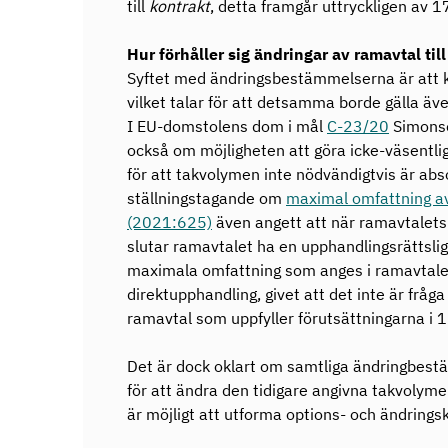
till
kontrakt
, detta framgår uttryckligen av 1
Hur förhåller sig ändringar av ramavtal til
Syftet med ändringsbestämmelserna är att k
vilket talar för att detsamma borde gälla äv
I EU-domstolens dom i mål
C-23/20
Simonse
också om möjligheten att göra icke-väsentlig
för att takvolymen inte nödvändigtvis är abso
ställningstagande om
maximal omfattning a
(2021:625)
även angett att när ramavtalet
slutar ramavtalet ha en upphandlingsrättslig
maximala omfattning som anges i ramavtalet
direktupphandling, givet att det inte är fråg
ramavtal som uppfyller förutsättningarna i 
Det är dock oklart om samtliga ändringbestäm
för att ändra den tidigare angivna takvolyme
är möjligt att utforma options- och ändring