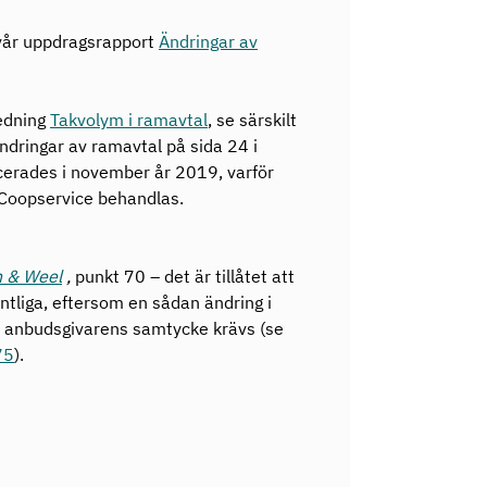
 vår uppdragsrapport
Ändringar av
ledning
Takvolym i ramavtal
, se särskilt
ändringar av ramavtal på sida 24 i
cerades i november år 2019, varför
Coopservice behandlas.
 & Weel
,
punkt 70 – det är tillåtet att
ntliga, eftersom en sådan ändring i
att anbudsgivarens samtycke krävs (se
75
).