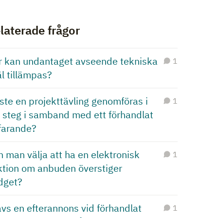
laterade frågor
r kan undantaget avseende tekniska
1
l tillämpas?
te en projekttävling genomföras i
1
å steg i samband med ett förhandlat
rfarande?
 man välja att ha en elektronisk
1
ktion om anbuden överstiger
dget?
vs en efterannons vid förhandlat
1