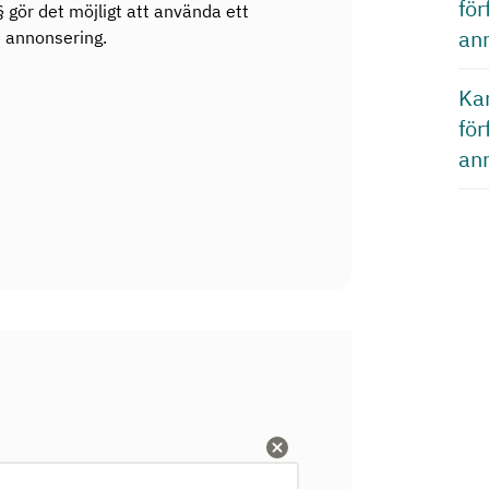
fö
 gör det möjligt att använda ett
an
e annonsering.
Kan
fö
an
Rensa