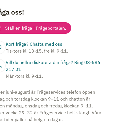
åga oss!
Ställ en fråga i Frågeportalen.
Kort fråga? Chatta med oss
Tis-tors kl. 13-15, fre kl. 9-11.
Vill du hellre diskutera din fråga? Ring 08-586
217 01
Mån-tors kl. 9-11.
er juni-augusti är Frågeservices telefon öppen
dag och torsdag klockan 9–11 och chatten är
en måndag, onsdag och fredag klockan 9–11.
er vecka 29–32 är Frågeservice helt stängt. Våra
ttider gäller på helgfria dagar.