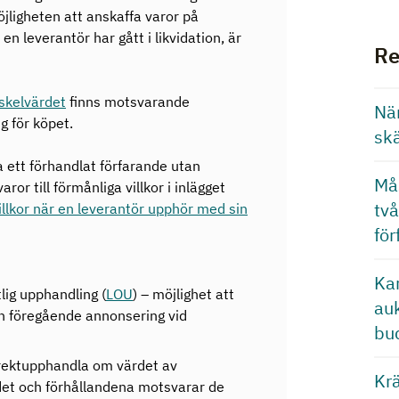
öjligheten att anskaffa varor på
en leverantör har gått i likvidation, är
Re
skelvärdet
finns motsvarande
Nä
g för köpet.
skä
 ett förhandlat förfarande utan
Mås
or till förmånliga villkor i inlägget
tv
illkor när en leverantör upphör med sin
fö
Kan
lig upphandling (
LOU
) – möjlighet att
au
an föregående annonsering vid
bu
irektupphandla om värdet av
Krä
det och förhållandena motsvarar de