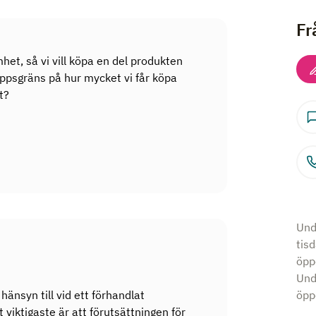
Fr
et, så vi vill köpa en del produkten
oppsgräns på hur mycket vi får köpa
t?
Und
tis
öpp
Und
hänsyn till vid ett förhandlat
öppe
viktigaste är att förutsättningen för