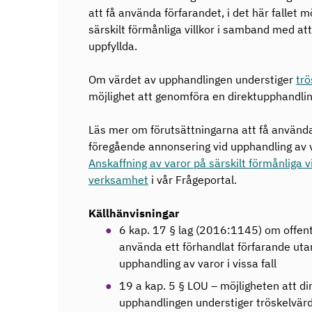
att få använda förfarandet, i det här fallet m
särskilt förmånliga villkor i samband med att 
uppfyllda.
Om värdet av upphandlingen understiger
trö
möjlighet att genomföra en direktupphandlin
Läs mer om förutsättningarna att få använda
föregående annonsering vid upphandling av var
Anskaffning av varor på särskilt förmånliga v
verksamhet
i vår Frågeportal.
Källhänvisningar
6 kap. 17 § lag (2016:1145) om offent
använda ett förhandlat förfarande ut
upphandling av varor i vissa fall
19 a kap. 5 § LOU – möjligheten att d
upphandlingen understiger tröskelvär