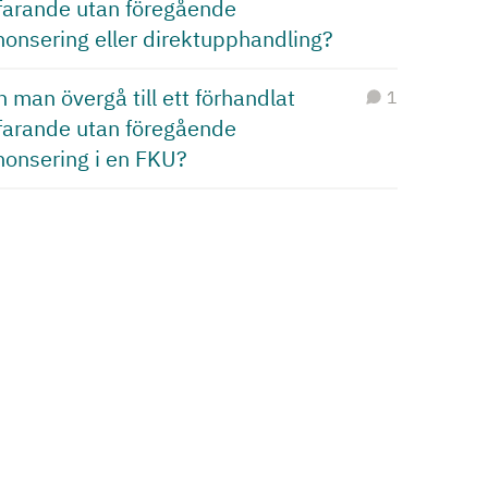
rfarande utan föregående
nonsering eller direktupphandling?
 man övergå till ett förhandlat
1
rfarande utan föregående
nonsering i en FKU?