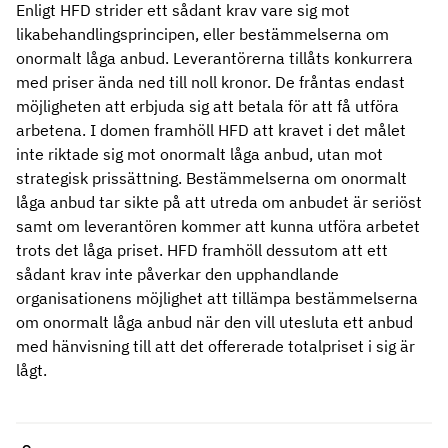
Enligt HFD strider ett sådant krav vare sig mot
likabehandlingsprincipen, eller bestämmelserna om
onormalt låga anbud. Leverantörerna tillåts konkurrera
med priser ända ned till noll kronor. De fråntas endast
möjligheten att erbjuda sig att betala för att få utföra
arbetena. I domen framhöll HFD att kravet i det målet
inte riktade sig mot onormalt låga anbud, utan mot
strategisk prissättning. Bestämmelserna om onormalt
låga anbud tar sikte på att utreda om anbudet är seriöst
samt om leverantören kommer att kunna utföra arbetet
trots det låga priset. HFD framhöll dessutom att ett
sådant krav inte påverkar den upphandlande
organisationens möjlighet att tillämpa bestämmelserna
om onormalt låga anbud när den vill utesluta ett anbud
med hänvisning till att det offererade totalpriset i sig är
lågt.