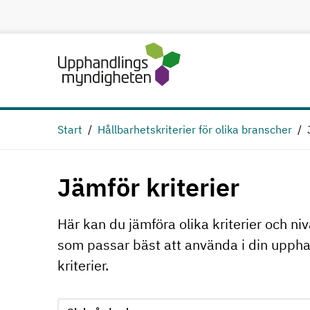
Hoppa till huvudinnehåll
Start
Hållbarhetskriterier för olika branscher
Jämför kriterier
Här kan du jämföra olika kriterier och niv
som passar bäst att använda i din upphan
kriterier.
Jämför kriterie 1, formuläret skickas in automatiskt
Välj område för kriterie 1