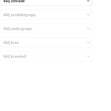
Välj produktgrupp för kriterie 3
Välj undergrupp för kriterie 3
Välj krav för kriterie 3
Välj kravnivå för kriterie 3
Skicka in formulär för kriterie 3