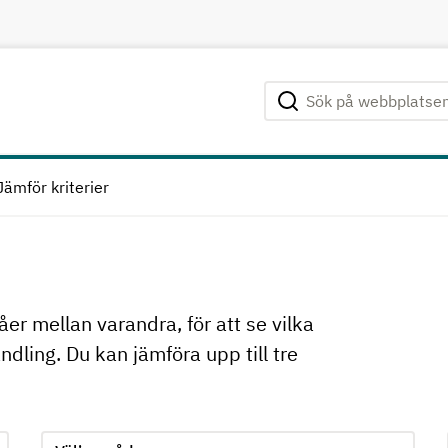
Sök på webbplatsen
Genomför sökning
Jämför kriterier
åer mellan varandra, för att se vilka
dling. Du kan jämföra upp till tre
 när ett alternativ har valts
Jämför kriterie 2, formuläret skickas in automatiskt när e
Välj område för kriterie 2