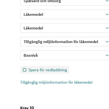
Välj produktgrupp för kriterie 1
Välj undergrupp för kriterie 1
Välj krav för kriterie 1
Välj kravnivå för kriterie 1
Skicka in formulär för kriterie 1
Spara för nedladdning
Tillgänglig miljöinformation för läkemedel
Krav ID