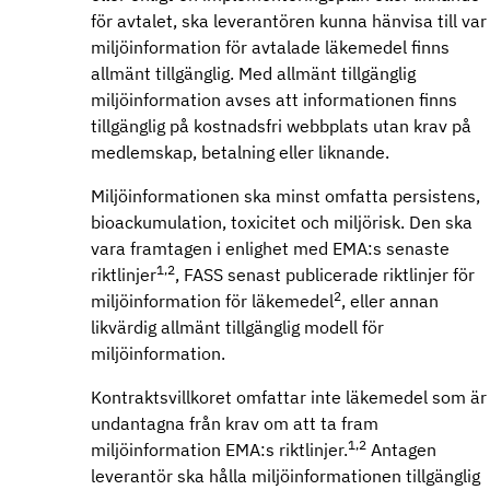
för avtalet, ska leverantören kunna hänvisa till var
miljöinformation för avtalade läkemedel finns
allmänt tillgänglig. Med allmänt tillgänglig
miljöinformation avses att informationen finns
tillgänglig på kostnadsfri webbplats utan krav på
medlemskap, betalning eller liknande.
Miljöinformationen ska minst omfatta persistens,
bioackumulation, toxicitet och miljörisk. Den ska
vara framtagen i enlighet med EMA:s senaste
1,2
riktlinjer
, FASS senast publicerade riktlinjer för
2
miljöinformation för läkemedel
, eller annan
likvärdig allmänt tillgänglig modell för
miljöinformation.
Kontraktsvillkoret omfattar inte läkemedel som är
undantagna från krav om att ta fram
1,2
miljöinformation EMA:s riktlinjer.
Antagen
leverantör ska hålla miljöinformationen tillgänglig