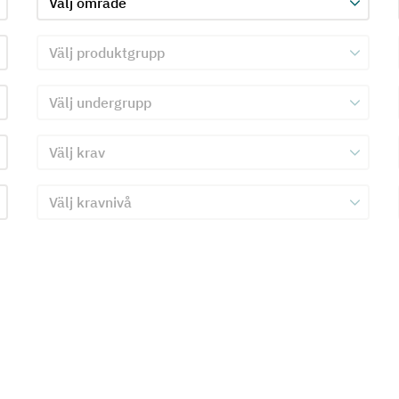
Välj produktgrupp för kriterie 2
Välj undergrupp för kriterie 2
Välj krav för kriterie 2
Välj kravnivå för kriterie 2
Skicka in formulär för kriterie 2