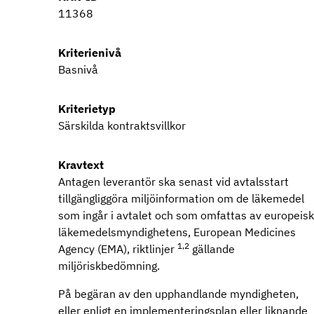
11368
Kriterienivå
Basnivå
Kriterietyp
Särskilda kontraktsvillkor
Kravtext
Antagen leverantör ska senast vid avtalsstart
tillgängliggöra miljöinformation om de läkemedel
som ingår i avtalet och som omfattas av europeis
läkemedelsmyndighetens, European Medicines
1,2
Agency (EMA), riktlinjer
gällande
miljöriskbedömning.
På begäran av den upphandlande myndigheten,
eller enligt en implementeringsplan eller liknande