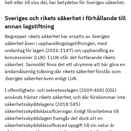
helt eller till viss del, har betydelse för Sveriges säkerhet.
Sveriges och rikets säkerhet i förhållande till
annan lagstiftning
Begreppet
rikets säkerhet
har ersatts av
Sveriges
säkerhet
även i upphandlingslagstiftningen, med
undantag för lagen (2016:1147) om upphandling av
koncessioner (LUK). I LUK står det fortfarande rikets
säkerhet. Sannolikt finns det ett utrymme att här göra en
ändamålsenlig tolkning där
rikets säkerhet
förstås som
Sveriges säkerhet
även enligt LUK.
I offentlighets- och sekretesslagen (2009:400) (OSL)
används främst
rikets säkerhet
, och där förekommer inte
säkerhetsskyddslagens (2018:585)
säkerhetsskyddsklassificeringar. Enligt förarbetena till
säkerhetsskyddslagen framgår det dock att en
säkerhetsskyddsklassificerad uppgift till sin natur är