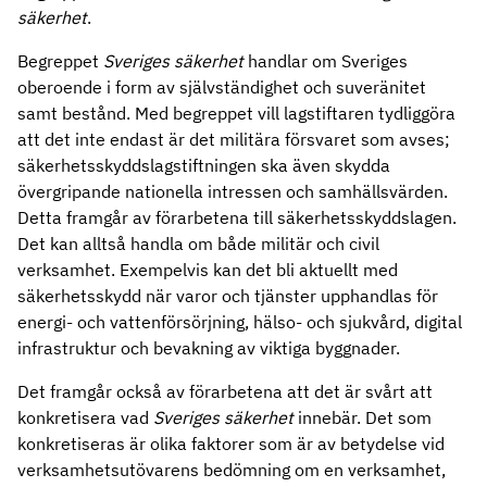
säkerhet
.
Begreppet
Sveriges säkerhet
handlar om Sveriges
oberoende i form av självständighet och suveränitet
samt bestånd.
Med begreppet vill lagstiftaren tydliggöra
att det inte endast är det militära försvaret som avses;
säkerhetsskyddslagstiftningen ska även skydda
övergripande nationella intressen och samhällsvärden.
Detta framgår av förarbetena till säkerhetsskyddslagen.
Det kan alltså handla om både militär och civil
verksamhet. Exempelvis kan det bli aktuellt med
säkerhetsskydd när varor och tjänster upphandlas för
energi- och vattenförsörjning, hälso- och sjukvård, digital
infrastruktur och bevakning av viktiga byggnader.
Det framgår också av förarbetena att det är svårt att
konkretisera vad
Sveriges säkerhet
innebär. Det som
konkretiseras är olika faktorer som är av betydelse vid
verksamhetsutövarens bedömning om en verksamhet,