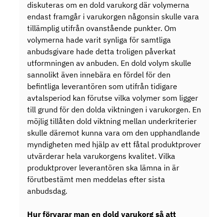
diskuteras om en dold varukorg där volymerna
endast framgår i varukorgen någonsin skulle vara
tillämplig utifrån ovanstående punkter. Om
volymerna hade varit synliga för samtliga
anbudsgivare hade detta troligen påverkat
utformningen av anbuden. En dold volym skulle
sannolikt även innebära en fördel för den
befintliga leverantören som utifrån tidigare
avtalsperiod kan förutse vilka volymer som ligger
till grund för den dolda viktningen i varukorgen. En
möjlig tillåten dold viktning mellan underkriterier
skulle däremot kunna vara om den upphandlande
myndigheten med hjälp av ett fåtal produktprover
utvärderar hela varukorgens kvalitet. Vilka
produktprover leverantören ska lämna in är
förutbestämt men meddelas efter sista
anbudsdag.
Hur förvarar man en dold varukorg så att