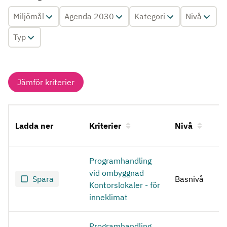
Miljömål
Agenda 2030
Kategori
Nivå
Typ
Jämför kriterier
Ladda ner
Kriterier
Nivå
Upphandling vid programskedet
Programhandling
vid ombyggnad
Spara
Basnivå
Kontorslokaler - för
inneklimat
Programhandling