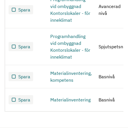
vid ombyggnad
Avancerad
Spara
Kontorslokaler - för
nivå
inneklimat
Programhandling
vid ombyggnad
Spara
Spjutspetsniv
Kontorslokaler - för
inneklimat
Materialinventering,
Spara
Basnivå
kompetens
Spara
Materialinventering
Basnivå