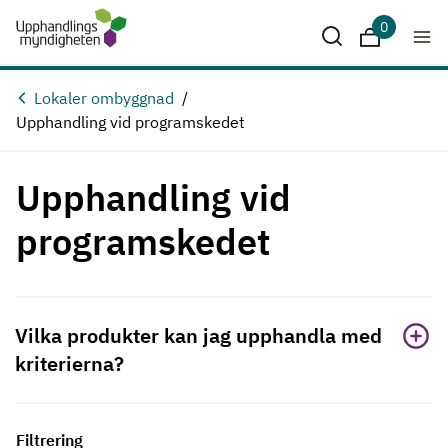
Hoppa till huvudinnehåll
0
Sparade krit
Lokaler ombyggnad
Upphandling vid programskedet
Upphandling vid
programskedet
Vilka produkter kan jag upphandla med
kriterierna?
Filtrering