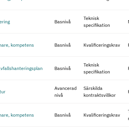
Teknisk
ering
Basnivå
specifikation
nare, kompetens
Basnivå
Kvalificeringskrav
Teknisk
avfallshanteringsplan
Basnivå
specifikation
Avancerad
Särskilda
tur
nivå
kontraktsvillkor
nare, kompetens
Basnivå
Kvalificeringskrav