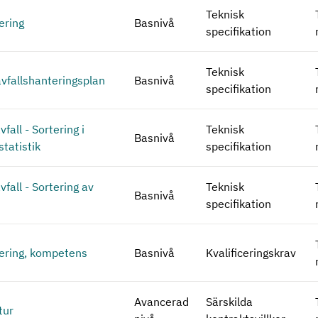
Teknisk
ering
Basnivå
specifikation
Teknisk
avfallshanteringsplan
Basnivå
specifikation
fall - Sortering i
Teknisk
Basnivå
statistik
specifikation
fall - Sortering av
Teknisk
Basnivå
r
specifikation
tering, kompetens
Basnivå
Kvalificeringskrav
Avancerad
Särskilda
tur