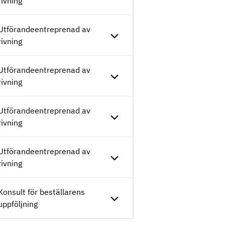
rivning
Utförandeentreprenad av
rivning
Utförandeentreprenad av
rivning
Utförandeentreprenad av
rivning
Utförandeentreprenad av
rivning
Konsult för beställarens
uppföljning