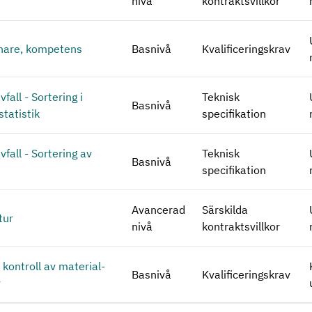
nivå
kontraktsvillkor
nare, kompetens
Basnivå
Kvalificeringskrav
fall - Sortering i
Teknisk
Basnivå
statistik
specifikation
fall - Sortering av
Teknisk
Basnivå
r
specifikation
Avancerad
Särskilda
tur
nivå
kontraktsvillkor
kontroll av material-
Basnivå
Kvalificeringskrav
v