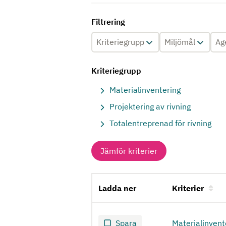
Filtrering
Kriteriegrupp
Miljömål
Ag
Kriteriegrupp
Materialinventering
Projektering av rivning
Totalentreprenad för rivning
Jämför kriterier
Ladda ner
Kriterier
Rivning av hela byggnader
Spara
Materialinven