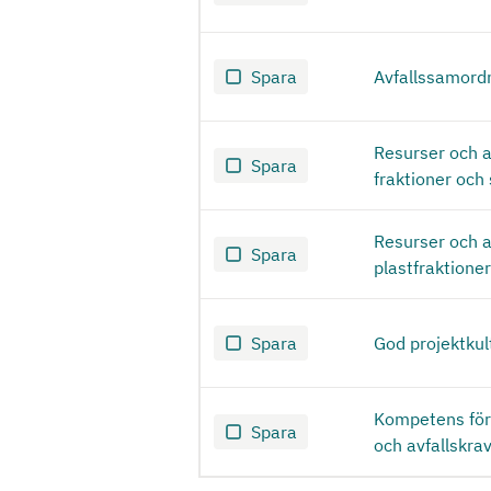
Spara
Avfallssamord
Resurser och av
Spara
fraktioner och 
Resurser och av
Spara
plastfraktione
Spara
God projektkul
Kompetens för 
Spara
och avfallskra