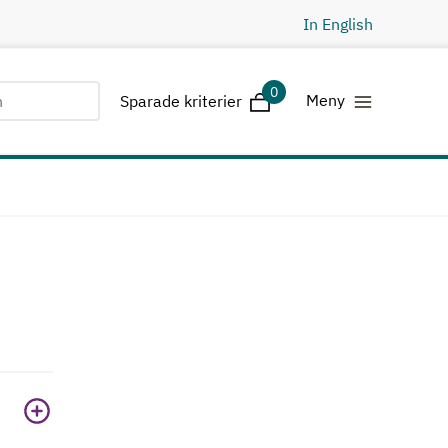
In English
0
Sparade kriterier
Meny
Sparade kriterier