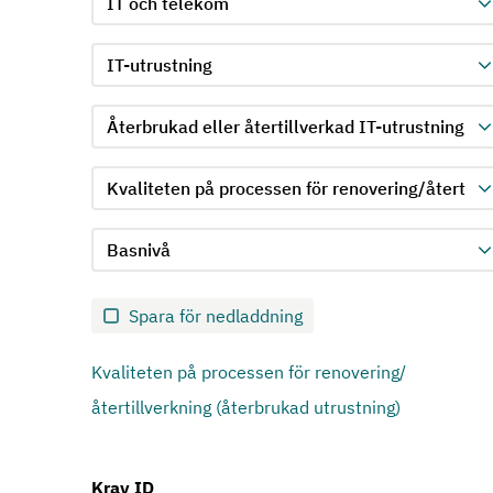
Välj produktgrupp för kriterie 1
Välj undergrupp för kriterie 1
Välj krav för kriterie 1
Välj kravnivå för kriterie 1
Skicka in formulär för kriterie 1
Spara för nedladdning
Kvaliteten på processen för renovering/
återtillverkning (återbrukad utrustning)
Krav ID