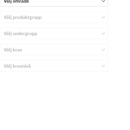
Välj produktgrupp för kriterie 3
Välj undergrupp för kriterie 3
Välj krav för kriterie 3
Välj kravnivå för kriterie 3
Skicka in formulär för kriterie 3