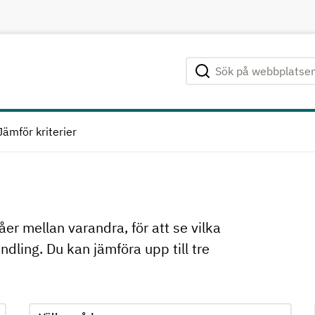
Sök på webbplatsen
Genomför sökning
Jämför kriterier
åer mellan varandra, för att se vilka
dling. Du kan jämföra upp till tre
 när ett alternativ har valts
Jämför kriterie 2, formuläret skickas in automatiskt när e
Välj område för kriterie 2