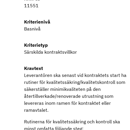
11551
Kriterienivå
Basnivå
Kriterietyp
Särskilda kontraktsvillkor
Kravtext
Leverantören ska senast vid kontraktets start ha
rutiner för kvalitetssäkring/kvalitetskontroll som
säkerställer minimikvaliteten på den
återtillverkade/renoverade utrustning som
levereras inom ramen för kontraktet eller
ramavtalet.
Rutinerna för kvalitetssäkring och kontroll ska
minst omfatta följande steg: