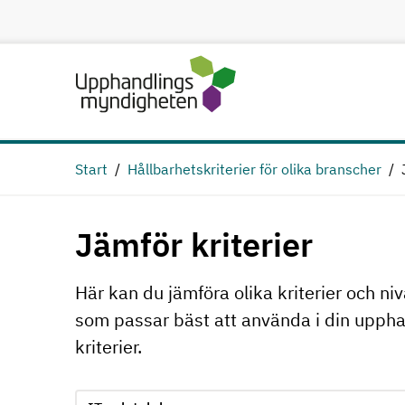
Hoppa till huvudinnehåll
Start
Hållbarhetskriterier för olika branscher
Jämför kriterier
Här kan du jämföra olika kriterier och niv
som passar bäst att använda i din upphan
kriterier.
Jämför kriterie 1, formuläret skickas in automatiskt
Välj område för kriterie 1