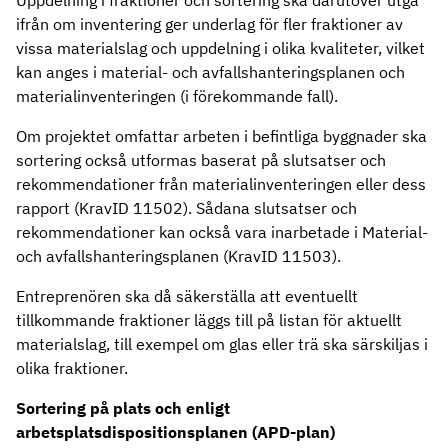
Uppdelning i fraktioner och sortering ska därutöver utgå
ifrån om inventering ger underlag för fler fraktioner av
vissa materialslag och uppdelning i olika kvaliteter, vilket
kan anges i material- och avfallshanteringsplanen och
materialinventeringen (i förekommande fall).
Om projektet omfattar arbeten i befintliga byggnader ska
sortering också utformas baserat på slutsatser och
rekommendationer från materialinventeringen eller dess
rapport (KravID 11502). Sådana slutsatser och
rekommendationer kan också vara inarbetade i Material-
och avfallshanteringsplanen (KravID 11503).
Entreprenören ska då säkerställa att eventuellt
tillkommande fraktioner läggs till på listan för aktuellt
materialslag, till exempel om glas eller trä ska särskiljas i
olika fraktioner.
Sortering på plats och enligt
arbetsplatsdispositionsplanen (APD-plan)