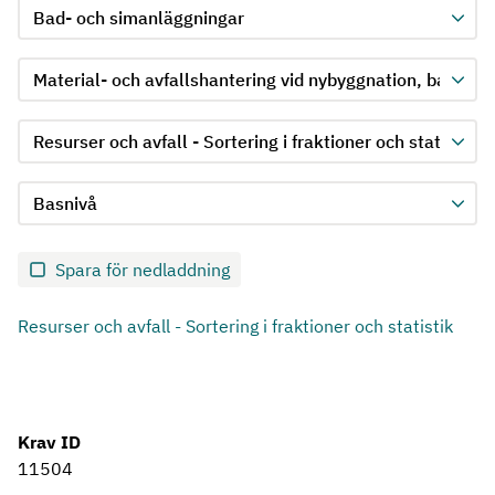
Välj produktgrupp för kriterie 1
Välj undergrupp för kriterie 1
Välj krav för kriterie 1
Välj kravnivå för kriterie 1
Skicka in formulär för kriterie 1
Spara för nedladdning
Resurser och avfall - Sortering i fraktioner och statistik
Krav ID
11504