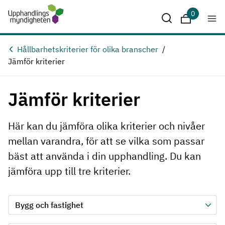
Hoppa till huvudinnehåll
0
Sparade krit
Hållbarhetskriterier för olika branscher
Jämför kriterier
Jämför kriterier
Här kan du jämföra olika kriterier och nivåer
mellan varandra, för att se vilka som passar
bäst att använda i din upphandling. Du kan
jämföra upp till tre kriterier.
Jämför kriterie 1, formuläret skickas in automatiskt när ett 
Välj område för kriterie 1