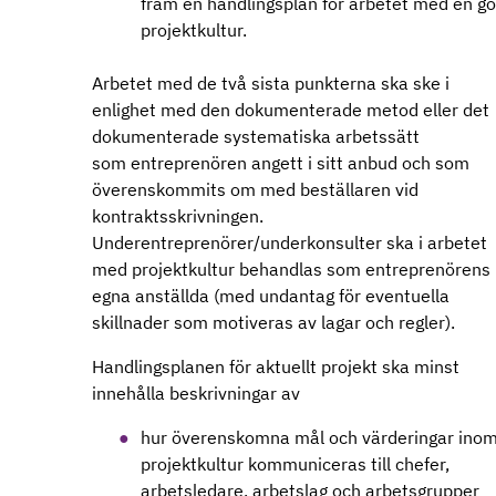
fram en handlingsplan för arbetet med en g
projektkultur.
Arbetet med de två sista punkterna ska ske i
enlighet med den dokumenterade metod eller det
dokumenterade systematiska arbetssätt
som entreprenören angett i sitt anbud och som
överenskommits om med beställaren vid
kontraktsskrivningen.
Underentreprenörer/underkonsulter ska i arbetet
med projektkultur behandlas som entreprenörens
egna anställda (med undantag för eventuella
skillnader som motiveras av lagar och regler).
Handlingsplanen för aktuellt projekt ska minst
innehålla beskrivningar av
hur överenskomna mål och värderingar ino
projektkultur kommuniceras till chefer,
arbetsledare, arbetslag och arbetsgrupper