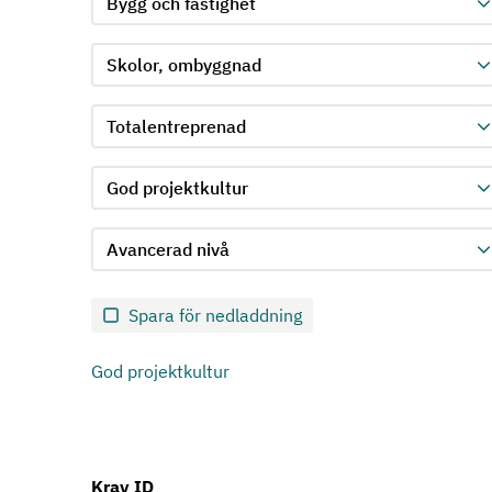
Välj produktgrupp för kriterie 1
Välj undergrupp för kriterie 1
Välj krav för kriterie 1
Välj kravnivå för kriterie 1
Skicka in formulär för kriterie 1
Spara för nedladdning
God projektkultur
Krav ID