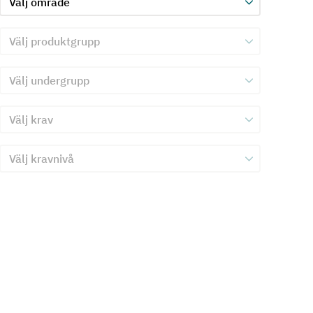
Välj produktgrupp för kriterie 3
Välj undergrupp för kriterie 3
Välj krav för kriterie 3
Välj kravnivå för kriterie 3
Skicka in formulär för kriterie 3