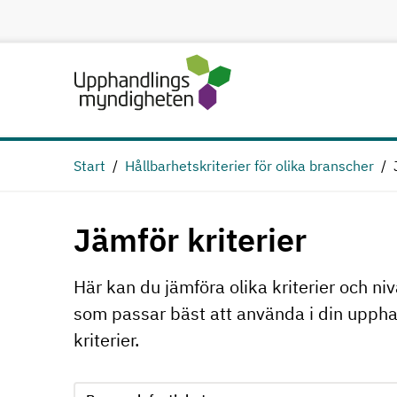
Hoppa till huvudinnehåll
Start
Hållbarhetskriterier för olika branscher
Jämför kriterier
Här kan du jämföra olika kriterier och niv
som passar bäst att använda i din upphan
kriterier.
Jämför kriterie 1, formuläret skickas in automatiskt
Välj område för kriterie 1