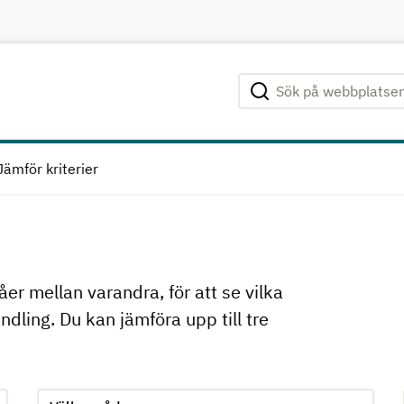
Sök på webbplatsen
Genomför sökning
Jämför kriterier
åer mellan varandra, för att se vilka
dling. Du kan jämföra upp till tre
 när ett alternativ har valts
Jämför kriterie 2, formuläret skickas in automatiskt när e
Välj område för kriterie 2