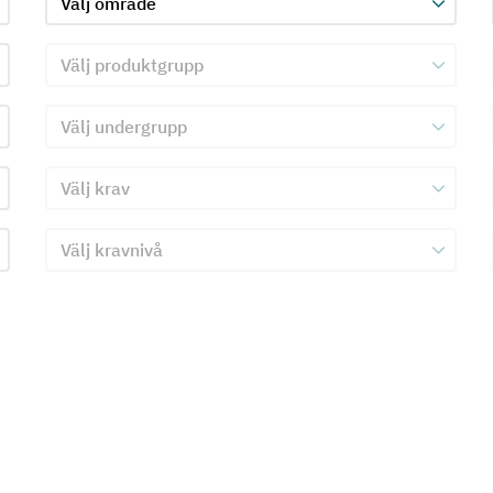
Välj produktgrupp för kriterie 2
Välj undergrupp för kriterie 2
Välj krav för kriterie 2
Välj kravnivå för kriterie 2
Skicka in formulär för kriterie 2