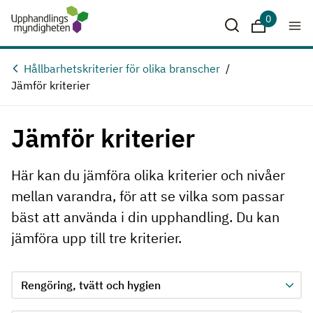
Hoppa till huvudinnehåll
0
Sparade krit
Hållbarhetskriterier för olika branscher
Jämför kriterier
Jämför kriterier
Här kan du jämföra olika kriterier och nivåer
mellan varandra, för att se vilka som passar
bäst att använda i din upphandling. Du kan
jämföra upp till tre kriterier.
Jämför kriterie 1, formuläret skickas in automatiskt när ett 
Välj område för kriterie 1