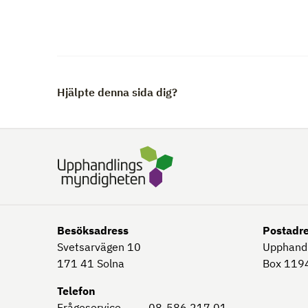
Hjälpte denna sida dig?
Besöksadress
Postadr
Svetsarvägen 10
Upphand
171 41
Solna
Box 1194
Telefon
Frågeservice
08-586 217 01