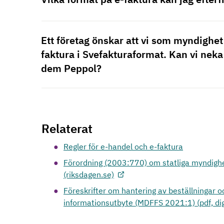
Ett företag önskar att vi som myndighet
faktura i Svefakturaformat. Kan vi neka
dem Peppol?
Relaterat
Regler för e-handel och e-faktura
Förordning (2003:770) om statliga myndighe
(riksdagen.se)
Föreskrifter om hantering av beställningar o
informationsutbyte (MDFFS 2021:1) (pdf, dig