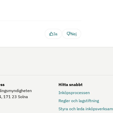
Ja
Nej
ess
Hitta snabbt
lingsmyndigheten
Inköpsprocessen
, 171 23
Solna
Regler och lagstiftning
Styra och leda inköpsverksa