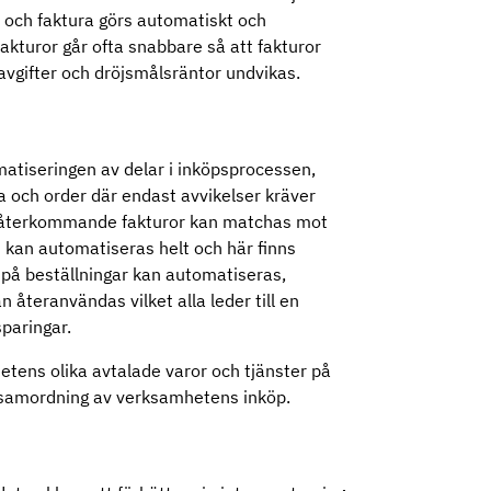
och faktura görs automatiskt och
akturor går ofta snabbare så att fakturor
avgifter och dröjsmålsräntor undvikas.
matiseringen av delar i inköpsprocessen,
a och order där endast avvikelser kräver
h återkommande fakturor kan matchas mot
t kan automatiseras helt och här finns
 på beställningar kan automatiseras,
 återanvändas vilket alla leder till en
sparingar.
tens olika avtalade varor och tjänster på
vid samordning av verksamhetens inköp.