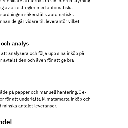
det enklare att förbättra sin interna styrning
ing av attestregler med automatiska
onsordningen säkerställs automatiskt.
nan de går vidare till leverantör vilket
g och analys
att analysera och följa upp sina inköp på
r avtalstiden och även för att ge bra
 både på papper och manuell hantering. I e-
or för att underlätta klimatsmarta inköp och
d minska antalet leveranser.
andel