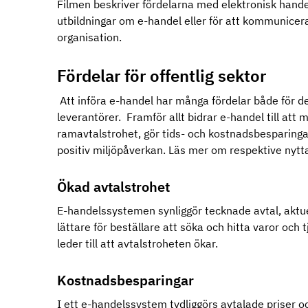
Filmen beskriver fördelarna med elektronisk handel
utbildningar om e-handel eller för att kommunicera
organisation.
Fördelar för offentlig sektor
Att införa e-handel har många fördelar både för 
leverantörer. Framför allt bidrar e-handel till att 
ramavtalstrohet, gör tids- och kostnadsbesparingar
positiv miljöpåverkan. Läs mer om respektive nyt
Ökad avtalstrohet
E-handelssystemen synliggör tecknade avtal, aktuell
lättare för beställare att söka och hitta varor och 
leder till att avtalstroheten ökar.
Kostnadsbesparingar
I ett e-handelssystem tydliggörs avtalade priser och