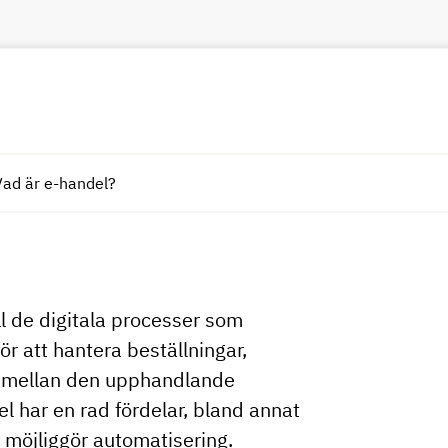
Vad är e-handel?
ll de digitala processer som
för att hantera beställningar,
er mellan den upphandlande
l har en rad fördelar, bland annat
h möjliggör automatisering.