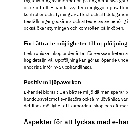
Digitalisering av information på hög detaljnivå gör 
och kontroll. E-handelssystem möjliggör uppsättn
kontroller och styrning av attest och att delegati
Beställningar godkänns och attesteras av behörig in
också ökar styrningen och kontrollen på inköpen.
Förbättrade möjligheter till uppföljnin
Elektroniska inköp underlättar för verksamheterna 
hög detaljnivå. Uppföljning kan göras löpande unde
underlag inför nya upphandlingar.
Positiv miljöpåverkan
E-handel bidrar till en bättre miljö då man sparar
handelssystemet synliggörs också miljövänliga var
det finns möjlighet att samordna inköp och därme
Aspekter för att lyckas med e-h