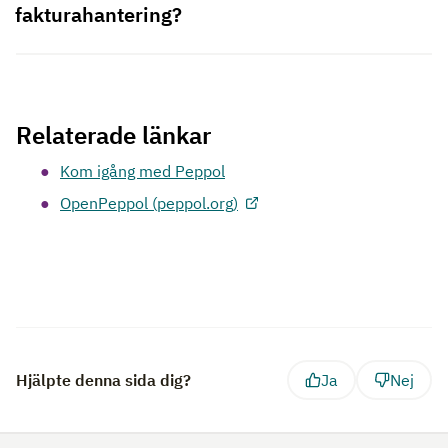
fakturahantering?
Relaterade länkar
Kom igång med Peppol
OpenPeppol (peppol.org)
Hjälpte denna sida dig?
Ja
Nej