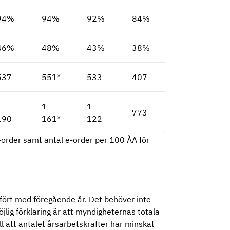
94%
94%
92%
84%
46%
48%
43%
38%
537
551*
533
407
1
1
1
773
190
161*
122
e-order samt antal e-order per 100 ÅA för
fört med föregående år. Det behöver inte
öjlig förklaring är att myndigheternas totala
ll att antalet årsarbetskrafter har minskat