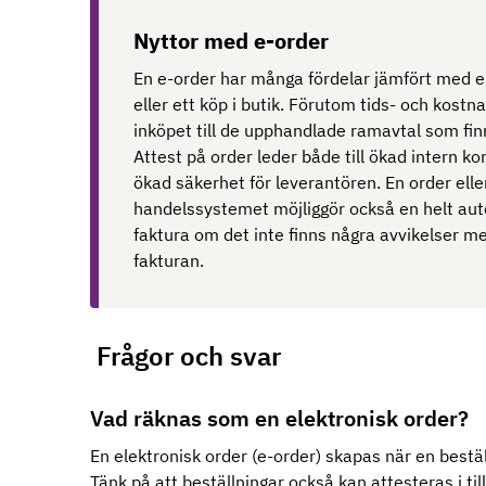
Nyttor med e-order
En e-order har många fördelar jämfört med en
eller ett köp i butik. Förutom tids- och kos
inköpet till de upphandlade ramavtal som fin
Attest på order leder både till ökad intern ko
ökad säkerhet för leverantören. En order ell
handelssystemet möjliggör också en helt au
faktura om det inte finns några avvikelser m
fakturan.
Frågor och svar
Vad räknas som en elektronisk order?
En elektronisk order (e-order) skapas när en bestä
Tänk på att beställningar också kan attesteras i t