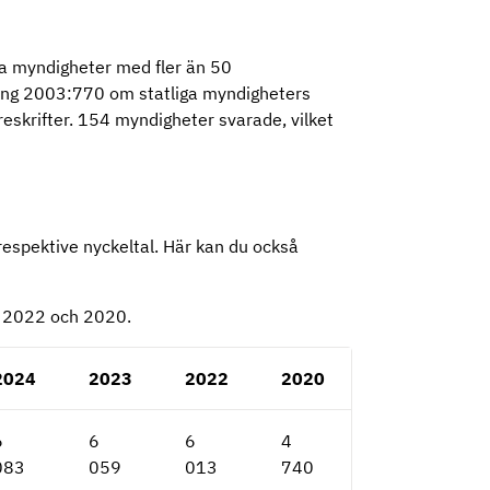
iga myndigheter med fler än 50
ning 2003:770 om statliga myndigheters
reskrifter. 154 myndigheter svarade, vilket
 respektive nyckeltal. Här kan du också
3, 2022 och 2020.
2024
2023
2022
2020
6
6
6
4
083
059
013
740