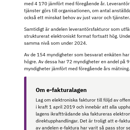
med 4 170 jämfört med föregående år. Leverantör
tjänster görs till organisationen, om antal anställ
också ett minskat behov av just varor och tjänster
Samtidigt är andelen leverantörsfakturor som utfä
strukturerat elektroniskt format fortsatt hög. Unde
samma nivå som under 2024.
Av de 154 myndigheter som besvarat enkäten har 
högre. Av dessa har 72 myndigheter en andel på 95 
myndigheter jämfört med föregående års mätning.
Om e-fakturalagen
Lag om elektroniska fakturor till följd av off
i kraft 1 april 2019 och innebär att alla up
lagens ikraftträdande ska faktureras elektron
direktupphandlingar. Det är troligt att e-fakt
av andelen e-faktura har varit så pass stor 