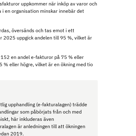
sfakturor uppkommer när inköp av varor och
da i en organisation minskar innebär det
.
rdas, översänds och tas emot i ett
r 2025 uppgick andelen till 95 %, vilket är
152 en andel e-fakturor på 75 % eller
% eller högre, vilket är en ökning med tio
entlig upphandling (e-fakturalagen) trädde
phandlingar som påbörjats från och med
iskt, här inkluderas även
uralagen är anledningen till att ökningen
sedan 2019.