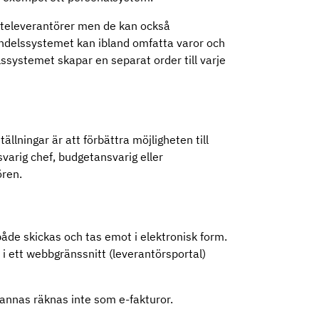
änsteleverantörer men de kan också
andelssystemet kan ibland omfatta varor och
lssystemet skapar en separat order till varje
llningar är att förbättra möjligheten till
varig chef, budgetansvarig eller
ören.
både skickas och tas emot i elektronisk form.
i ett webbgränssnitt (leverantörsportal)
annas räknas inte som e-fakturor.