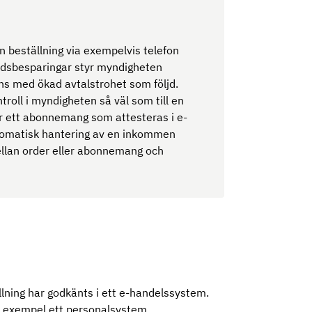
 beställning via exempelvis telefon
tnadsbesparingar styr myndigheten
ns med ökad avtalstrohet som följd.
ntroll i myndigheten så väl som till en
er ett abonnemang som attesteras i e-
tomatisk hantering av en inkommen
ellan order eller abonnemang och
llning har godkänts i ett e-handelssystem.
ill exempel ett personalsystem.