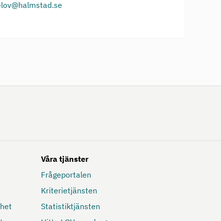
elov@halmstad.se
Våra tjänster
Frågeportalen
Kriterietjänsten
mhet
Statistiktjänsten