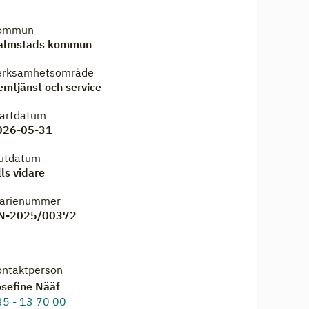
ommun
almstads kommun
erksamhetsområde
mtjänst och service
tartdatum
026-05-31
lutdatum
lls vidare
iarienummer
N-2025/00372
ontaktperson
osefine Nääf
35 - 13 70 00