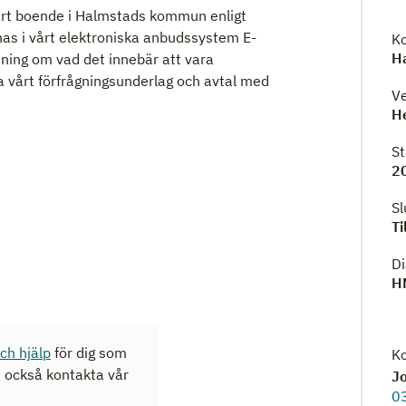
ärt boende i Halmstads kommun enligt
as i vårt elektroniska anbudssystem E-
K
H
tning om vad det innebär att vara
a vårt förfrågningsunderlag och avtal med
V
He
S
2
S
Ti
D
H
och hjälp
för dig som
K
n också kontakta vår
J
0