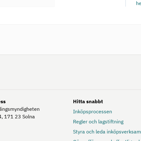
h
ess
Hitta snabbt
lingsmyndigheten
Inköpsprocessen
, 171 23
Solna
Regler och lagstiftning
Styra och leda inköpsverksa