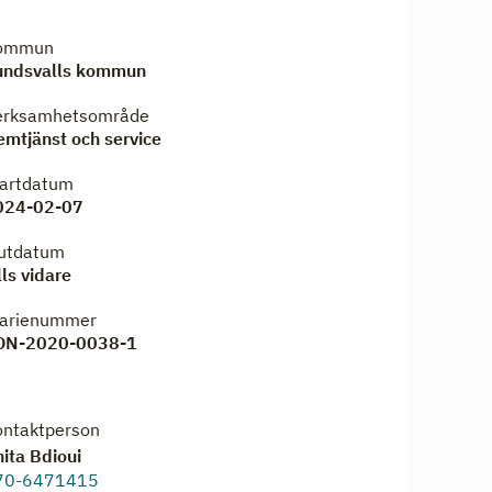
ommun
undsvalls kommun
erksamhetsområde
mtjänst och service
tartdatum
024-02-07
lutdatum
lls vidare
iarienummer
ON-2020-0038-1
ontaktperson
ita Bdioui
70-6471415