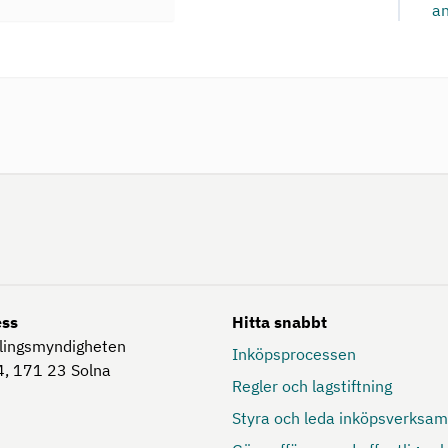
an
ess
Hitta snabbt
lingsmyndigheten
Inköpsprocessen
, 171 23
Solna
Regler och lagstiftning
Styra och leda inköpsverksa