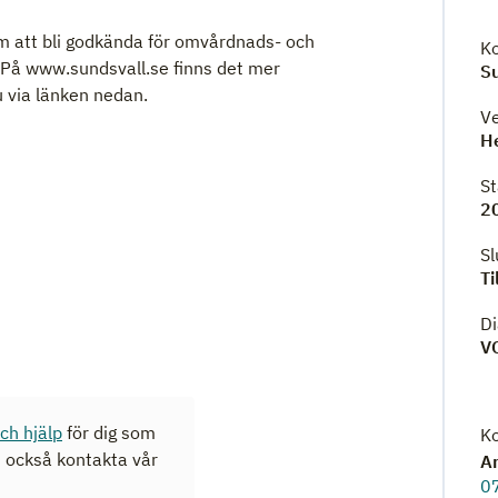
m att bli godkända för omvårdnads- och
K
. På www.sundsvall.se finns det mer
S
 via länken nedan.
V
He
S
2
S
Ti
D
V
och hjälp
för dig som
K
n också kontakta vår
An
0