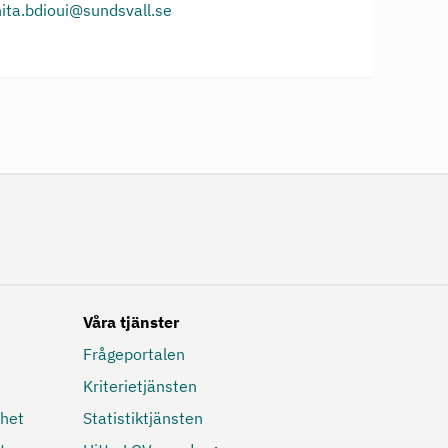
ita.bdioui@sundsvall.se
Våra tjänster
Frågeportalen
Kriterietjänsten
mhet
Statistiktjänsten