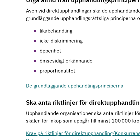
Även vid direktupphandlingar ska de upphandlande 
grundläggande upphandlingsrättsliga principerna 
likabehandling
icke-diskriminering
öppenhet
ömsesidigt erkännande
proportionalitet.
De grundläggande upphandlingsprinciperna
Ska anta riktlinjer för direktupphandl
Upphandlande organisationer ska anta riktlinjer 
skälen för inköp som uppgår till minst 100 000 kro
Krav på riktlinjer för direktupphandling (Konkurre