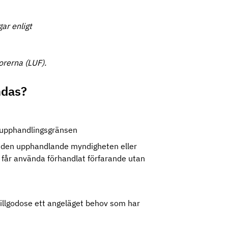
gar enligt
orerna (LUF).
ndas?
:
tupphandlingsgränsen
 då den upphandlande myndigheten eller
får använda förhandlat förfarande utan
tillgodose ett angeläget behov som har