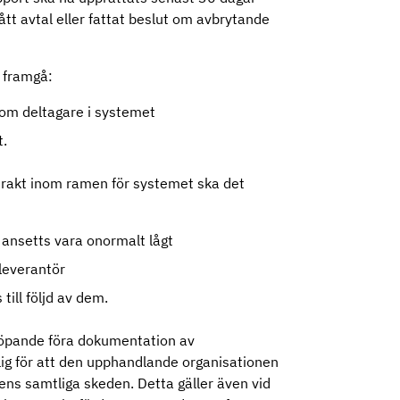
tt avtal eller fattat beslut om avbrytande
t framgå:
 som deltagare i systemet
t.
ontrakt inom ramen för systemet ska det
r ansetts vara onormalt lågt
n leverantör
till följd av dem.
öpande föra dokumentation av
ig för att den upphandlande organisationen
ns samtliga skeden. Detta gäller även vid