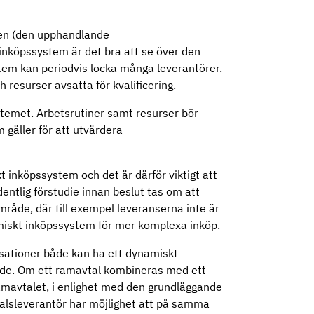
en (den upphandlande
 inköpssystem är det bra att se över den
tem kan periodvis locka många leverantörer.
h resurser avsatta för kvalificering.
stemet. Arbetsrutiner samt resurser bör
 gäller för att utvärdera
kt inköpssystem och det är därför viktigt att
ntlig förstudie innan beslut tas om att
mråde, där till exempel leveranserna inte är
amiskt inköpssystem för mer komplexa inköp.
isationer både kan ha ett dynamiskt
de. Om ett ramavtal kombineras med ett
mavtalet, i enlighet med den grundläggande
alsleverantör har möjlighet att på samma