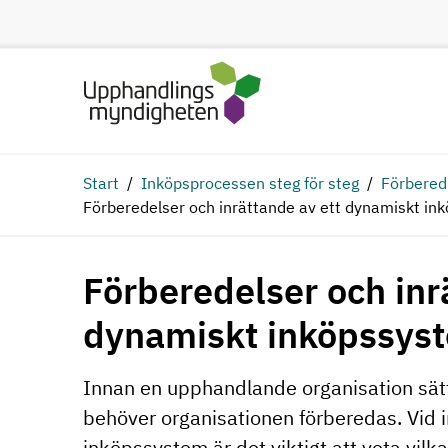
Hoppa till huvudinnehåll
Start
Inköpsprocessen steg för steg
Förbered
Förberedelser och inrättande av ett dynamiskt in
Förberedelser och inr
dynamiskt inköpssys
Innan en upphandlande organisation sät
behöver organisationen förberedas. Vid 
inköpssystem är det viktigt att veta vilk