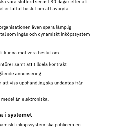
a vara slutförd senast 30 dagar efter att
ller fattat beslut om att avbryta
organisationen även spara lämplig
avtal som ingås och dynamiskt inköpssystem
 att kunna motivera beslut om:
antörer samt att tilldela kontrakt
egående annonsering
 att viss upphandling ska undantas från
 medel än elektroniska.
ta i systemet
namiskt inköpssystem ska publicera en