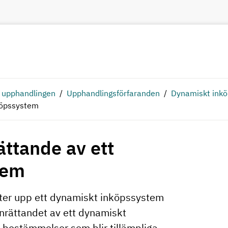
 upphandlingen
Upphandlingsförfaranden
Dynamiskt ink
köpssystem
ättande av ett
tem
ter upp ett dynamiskt inköpssystem
inrättandet av ett dynamiskt
a bestämmelser som blir tillämpliga,