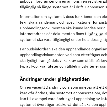
anbudsinfordran genom en annons i en registrera
tillgänglig så länge systemet är i drift. I annonsen
Information om systemet, dess funktioner, den el
tekniska arrangemang och specifikationer för ansl
Upphandlingsdokumenten ska kunna laddas ner direk
internetadress där dokumenten finns tillgängliga
systemet ska vara tillgängligt under hela dess gilti
I anbudsinfordran ska den upphandlande organisation
upphandlingsdokumenten vad som efterfrågas och 
ska tydligt framgå dels vilka krav som ställs på leve
typ av köp, kvantiteter och tilldelningskriterier s
Ändringar under giltighetstiden
Om en väsentlig ändring görs som innebär att ett
karaktär ändras, ska systemet annonseras om, det v
kan till exempel vara ändringar i uppdelning av kate
systemet överstiger tröskelvärdet så ska den up