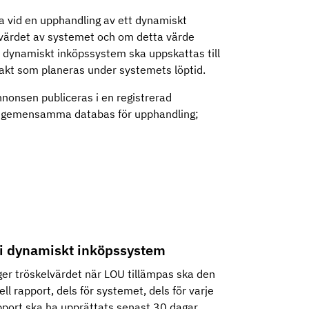
ga vid en upphandling av ett dynamiskt
a värdet av systemet och om detta värde
tt dynamiskt inköpssystem ska uppskattas till
akt som planeras under systemets löptid.
nnonsen publiceras i en registrerad
:s gemensamma databas för upphandling;
 i dynamiskt inköpssystem
er tröskelvärdet när LOU tillämpas ska den
l rapport, dels för systemet, dels för varje
rapport ska ha upprättats senast 30 dagar