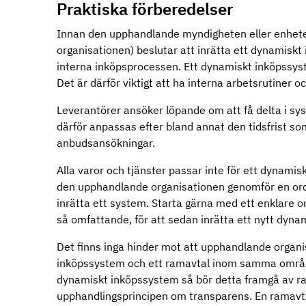
Praktiska förberedelser
Innan den upphandlande myndigheten eller enhet
organisationen) beslutar att inrätta ett dynamiskt
interna inköpsprocessen. Ett dynamiskt inköpssys
Det är därför viktigt att ha interna arbetsrutiner oc
Leverantörer ansöker löpande om att få delta i sy
därför anpassas efter bland annat den tidsfrist som
anbudsansökningar.
Alla varor och tjänster passar inte för ett dynamis
den upphandlande organisationen genomför en orde
inrätta ett system. Starta gärna med ett enklare o
så omfattande, för att sedan inrätta ett nytt dyn
Det finns inga hinder mot att upphandlande organ
inköpssystem och ett ramavtal inom samma områ
dynamiskt inköpssystem så bör detta framgå av ra
upphandlingsprincipen om transparens. En ramavt