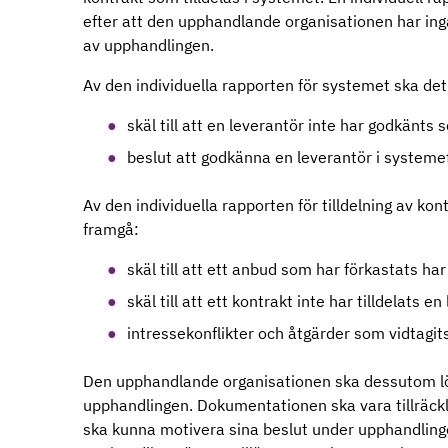
efter att den upphandlande organisationen har ingå
av upphandlingen.
Av den individuella rapporten för systemet ska de
skäl till att en leverantör inte har godkänts
beslut att godkänna en leverantör i systeme
Av den individuella rapporten för tilldelning av k
framgå:
skäl till att ett anbud som har förkastats ha
skäl till att ett kontrakt inte har tilldelats e
intressekonflikter och åtgärder som vidtagits 
Den upphandlande organisationen ska dessutom l
upphandlingen. Dokumentationen ska vara tillräckl
ska kunna motivera sina beslut under upphandlinge