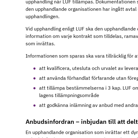
upphandling när LUF tillämpas. Dokumentationen sk
den upphandlande organisationen har ingått avtal e
upphandlingen.
Vid upphandling enligt LUF ska den upphandlande 
information om varje kontrakt som tilldelas, ram
som inrättas.
Informationen som sparas ska vara tillräcklig för
att kvalificera, utesluta och urvalet av lever
att använda förhandlat förfarande utan för
att tillämpa bestämmelserna i 3 kap. LUF om
lagens tillämpningsområde
att godkänna inlämning av anbud med andra
Anbudsinfordran – inbjudan till att del
En upphandlande organisation som inrättar ett dy