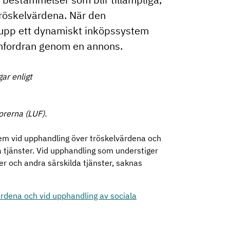
tröskelvärdena. När den
 upp ett dynamiskt inköpssystem
infordran genom en annons.
ar enligt
orerna (LUF).
m vid upphandling över tröskelvärdena och
a tjänster. Vid upphandling som understiger
er och andra särskilda tjänster, saknas
dena och vid upphandling av sociala