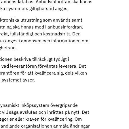
d annonsdatabas. Anbudsinfordran ska finnas
 ska systemets giltighetstid anges.
ektroniska utrustning som används samt
utning ska finnas med i anbudsinfordran.
t, fullständigt och kostnadsfritt. Den
 ska anges i annonsen och informationen om
ghetstid.
en beskriva tillräckligt tydligt i
vad leverantören förväntas leverera. Det
rantören för att kvalificera sig, dels vilken
om systemet avser.
 dynamiskt inköpssystem övergripande
ill säga avslutas och inrättas på nytt. Det
gorier eller kraven för kvalificering. Om
phandlande organisationen anmäla ändringar