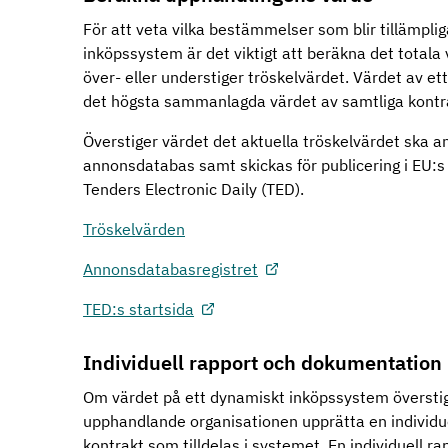
För att veta vilka bestämmelser som blir tillämpli
inköpssystem är det viktigt att beräkna det total
över- eller understiger tröskelvärdet. Värdet av e
det högsta sammanlagda värdet av samtliga kontr
Överstiger värdet det aktuella tröskelvärdet ska a
annonsdatabas samt skickas för publicering i EU
Tenders Electronic Daily (TED).
Tröskelvärden
Annonsdatabasregistret
TED:s startsida
Individuell rapport och dokumentation
Om värdet på ett dynamiskt inköpssystem överstig
upphandlande organisationen upprätta en individuel
kontrakt som tilldelas i systemet. En individuell 