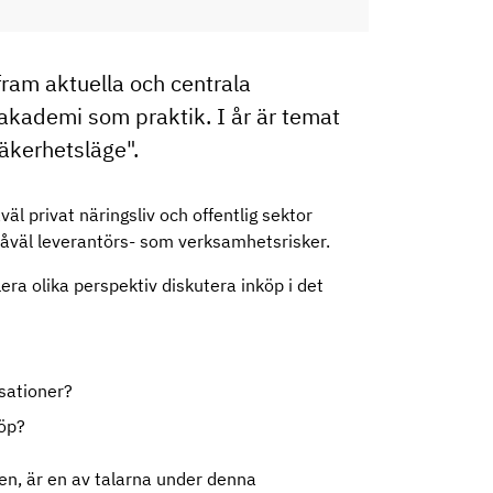
 fram aktuella och centrala
akademi som praktik. I år är temat
säkerhetsläge".
l privat näringsliv och offentlig sektor
såväl leverantörs- som verksamhetsrisker.
ra olika perspektiv diskutera inköp i det
sationer?
köp?
en, är en av talarna under denna