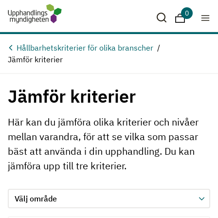
Hoppa till huvudinnehåll
0
Sparade krit
Hållbarhetskriterier för olika branscher
Jämför kriterier
Jämför kriterier
Här kan du jämföra olika kriterier och nivåer
mellan varandra, för att se vilka som passar
bäst att använda i din upphandling. Du kan
jämföra upp till tre kriterier.
Jämför kriterie 1, formuläret skickas in automatiskt när ett 
Välj område för kriterie 1