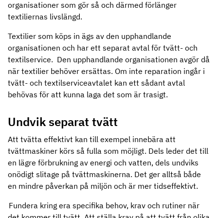
organisationer som gör så och därmed förlänger
textiliernas livslängd.
Textilier som köps in ägs av den upphandlande
organisationen och har ett separat avtal för tvätt- och
textilservice. Den upphandlande organisationen avgör då
när textilier behöver ersättas. Om inte reparation ingår i
tvätt- och textilserviceavtalet kan ett sådant avtal
behövas för att kunna laga det som är trasigt.
Undvik separat tvätt
Att tvätta effektivt kan till exempel innebära att
tvättmaskiner körs så fulla som möjligt. Dels leder det till
en lägre förbrukning av energi och vatten, dels undviks
onödigt slitage på tvättmaskinerna. Det ger alltså både
en mindre påverkan på miljön och är mer tidseffektivt.
Fundera kring era specifika behov, krav och rutiner när
det kommer till tvätt. Att ställa krav på att tvätt från olika