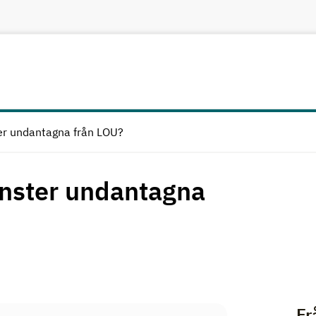
ter undantagna från LOU?
jänster undantagna
Fr