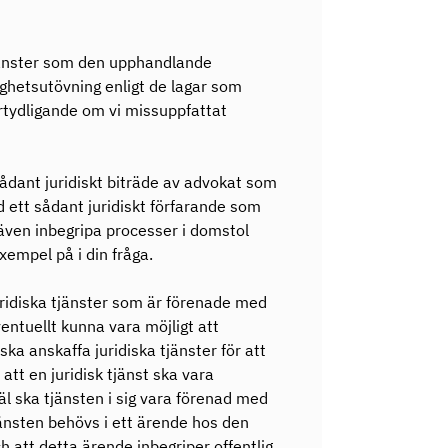
 tjänster som den upphandlande
etsutövning enligt de lagar som
rtydligande om vi missuppfattat
sådant juridiskt biträde av advokat som
 ett sådant juridiskt förfarande som
 även inbegripa processer i domstol
empel på i din fråga.
uridiska tjänster som är förenade med
entuellt kunna vara möjligt att
a anskaffa juridiska tjänster för att
att en juridisk tjänst ska vara
l ska tjänsten i sig vara förenad med
jänsten behövs i ett ärende hos den
att detta ärende inbegriper offentlig