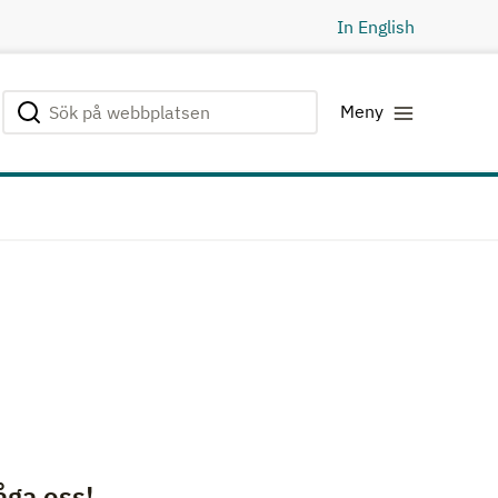
In English
Sök på webbplatsen
Genomför sökning
Meny
åga oss!