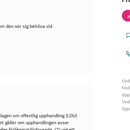
om den ser sig behöva vid
Und
tis
öpp
Und
öppe
 lagen om offentlig upphandling (LOU)
 Det gäller om upphandlingen avser
ler förlikningsförfarande, (2) vid ett