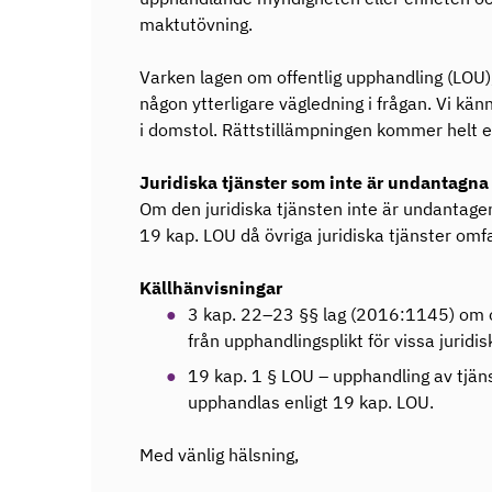
maktutövning.
Varken lagen om offentlig upphandling (LOU),
någon ytterligare vägledning i frågan. Vi känne
i domstol. Rättstillämpningen kommer helt en
Juridiska tjänster som inte är undantagna
Om den juridiska tjänsten inte är undantage
19 kap. LOU då övriga juridiska tjänster omf
Källhänvisningar
3 kap. 22–23 §§ lag (2016:1145) om of
från upphandlingsplikt för vissa juridis
19 kap. 1 § LOU – upphandling av tjän
upphandlas enligt 19 kap. LOU.
Med vänlig hälsning,