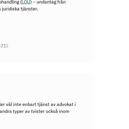
phandling (
LOU
) – undantag från
juridiska tjänster.
021)
ler väl inte enbart tjänst av advokat i
 andra typer av tvister också inom