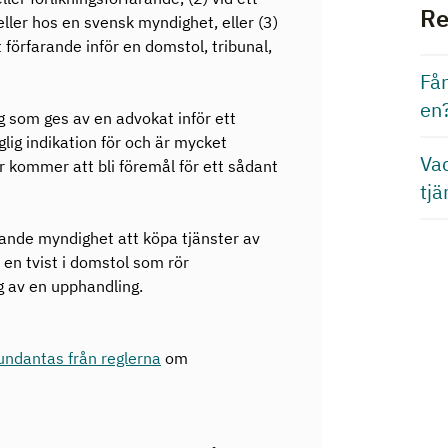
Re
eller hos en svensk myndighet, eller (3)
gt förfarande inför en domstol, tribunal,
Får
en
ng som ges av en advokat inför ett
lig indikation för och är mycket
Vad
r kommer att bli föremål för ett sådant
tjä
lande myndighet att köpa tjänster av
en tvist i domstol som rör
g av en upphandling.
undantas från reglerna
om