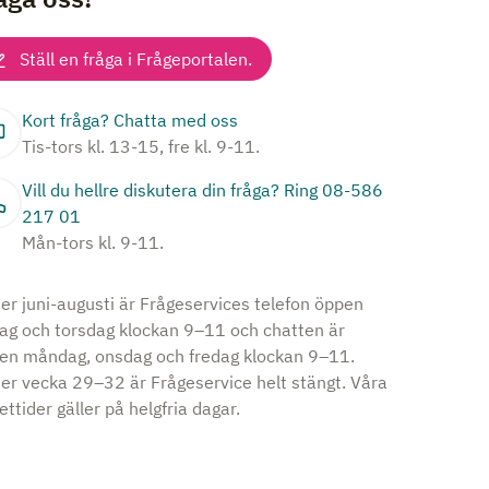
Ställ en fråga i Frågeportalen.
Kort fråga? Chatta med oss
Tis-tors kl. 13-15, fre kl. 9-11.
Vill du hellre diskutera din fråga? Ring 08-586
217 01
Mån-tors kl. 9-11.
er juni-augusti är Frågeservices telefon öppen
dag och torsdag klockan 9–11 och chatten är
en måndag, onsdag och fredag klockan 9–11.
er vecka 29–32 är Frågeservice helt stängt. Våra
ttider gäller på helgfria dagar.