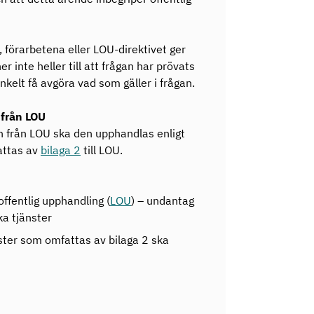
 förarbetena eller LOU-direktivet ger
r inte heller till att frågan har prövats
kelt få avgöra vad som gäller i frågan.
 från LOU
n från LOU ska den upphandlas enligt
attas av
bilaga 2
till LOU.
fentlig upphandling (
LOU
) – undantag
ka tjänster
ster som omfattas av bilaga 2 ska