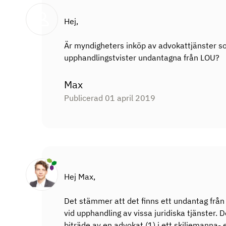
Hej,
Är myndigheters inköp av advokattjänster s
upphandlingstvister undantagna från LOU?
Max
Publicerad 01 april 2019
Hej Max,
Det stämmer att det finns ett undantag från
vid upphandling av vissa juridiska tjänster.
biträde av en advokat (1) i ett skiljemanna- el