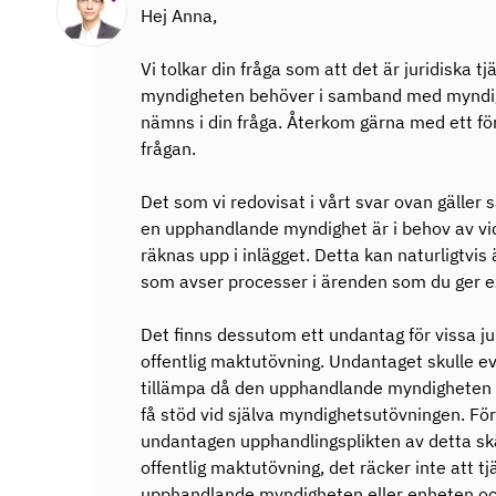
Hej Anna,
Vi tolkar din fråga som att det är juridiska
myndigheten behöver i samband med myndigh
nämns i din fråga. Återkom gärna med ett fö
frågan.
Det som vi redovisat i vårt svar ovan gäller 
en upphandlande myndighet är i behov av vid
räknas upp i inlägget. Detta kan naturligtvis
som avser processer i ärenden som du ger ex
Det finns dessutom ett undantag för vissa j
offentlig maktutövning. Undantaget skulle ev
tillämpa då den upphandlande myndigheten sk
få stöd vid själva myndighetsutövningen. För 
undantagen upphandlingsplikten av detta skä
offentlig maktutövning, det räcker inte att t
upphandlande myndigheten eller enheten och 