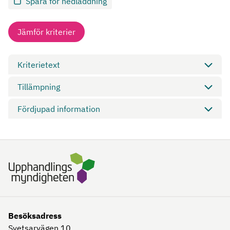
Spara för nedladdning
Jämför kriterier
Kriterietext
Tillämpning
Fördjupad information
Besöksadress
Svetsarvägen 10