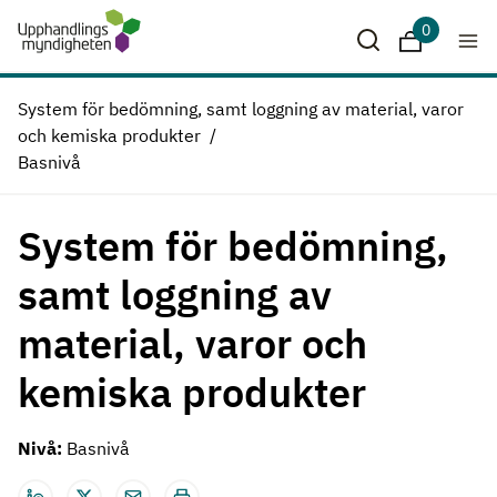
Hoppa till huvudinnehåll
0
Sparade krit
System för bedömning, samt loggning av material, varor
och kemiska produkter
Basnivå
System för bedömning,
samt loggning av
material, varor och
kemiska produkter
Nivå:
Basnivå