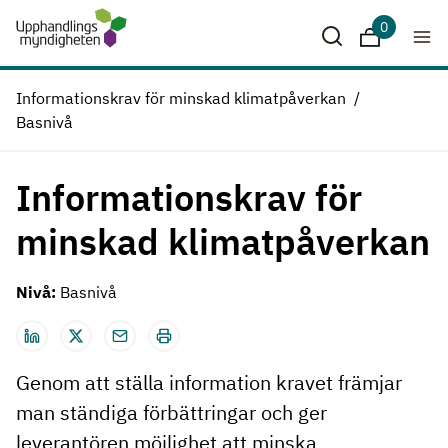
Hoppa till huvudinnehåll
0
Sparade krit
Informationskrav för minskad klimatpåverkan
Basnivå
Informationskrav för
minskad klimatpåverkan
Nivå:
Basnivå
Genom att ställa information kravet främjar
man ständiga förbättringar och ger
leverantören möjlighet att minska