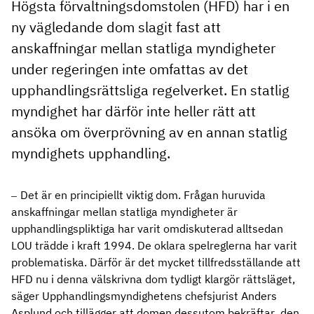
Högsta förvaltningsdomstolen (HFD) har i en
ny vägledande dom slagit fast att
anskaffningar mellan statliga myndigheter
under regeringen inte omfattas av det
upphandlingsrättsliga regelverket. En statlig
myndighet har därför inte heller rätt att
ansöka om överprövning av en annan statlig
myndighets upphandling.
–
Det är en principiellt viktig dom. Frågan huruvida
anskaffningar mellan statliga myndigheter är
upphandlingspliktiga har varit omdiskuterad alltsedan
LOU trädde i kraft 1994. De oklara spelreglerna har varit
problematiska. Därför är det mycket tillfredsställande att
HFD nu i denna välskrivna dom tydligt klargör rättsläget,
säger Upphandlingsmyndighetens chefsjurist Anders
Asplund och tillägger att domen dessutom bekräftar den