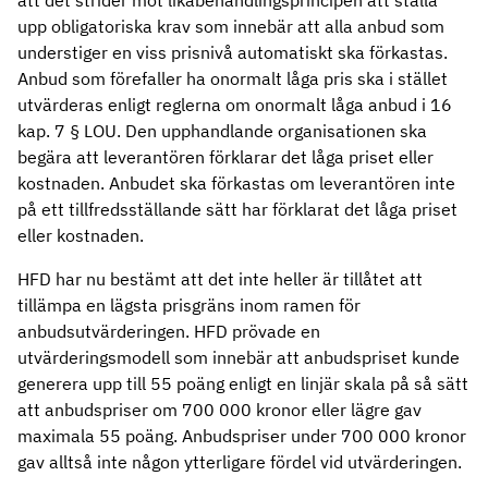
att det strider mot likabehandlingsprincipen att ställa
upp obligatoriska krav som innebär att alla anbud som
understiger en viss prisnivå automatiskt ska förkastas.
Anbud som förefaller ha onormalt låga pris ska i stället
utvärderas enligt reglerna om onormalt låga anbud i 16
kap. 7 § LOU. Den upphandlande organisationen ska
begära att leverantören förklarar det låga priset eller
kostnaden. Anbudet ska förkastas om leverantören inte
på ett tillfredsställande sätt har förklarat det låga priset
eller kostnaden.
HFD har nu bestämt att det inte heller är tillåtet att
tillämpa en lägsta prisgräns inom ramen för
anbudsutvärderingen. HFD prövade en
utvärderingsmodell som innebär att anbudspriset kunde
generera upp till 55 poäng enligt en linjär skala på så sätt
att anbudspriser om 700 000 kronor eller lägre gav
maximala 55 poäng. Anbudspriser under 700 000 kronor
gav alltså inte någon ytterligare fördel vid utvärderingen.