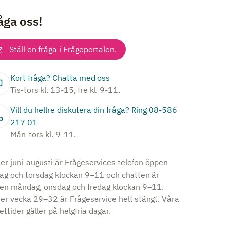
åga oss!
Ställ en fråga i Frågeportalen.
Kort fråga? Chatta med oss
Tis-tors kl. 13-15, fre kl. 9-11.
Vill du hellre diskutera din fråga? Ring 08-586
217 01
Mån-tors kl. 9-11.
er juni-augusti är Frågeservices telefon öppen
dag och torsdag klockan 9–11 och chatten är
en måndag, onsdag och fredag klockan 9–11.
er vecka 29–32 är Frågeservice helt stängt. Våra
ttider gäller på helgfria dagar.