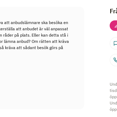
Fr
räva att anbudslämnare ska besöka en
erställa att anbudet är väl anpassat
 råder på plats. Eller kan detta stå i
lkor lämna anbud? Om rätten att kräva
kså kräva att sådant besök görs på
Und
tis
öpp
Und
öppe