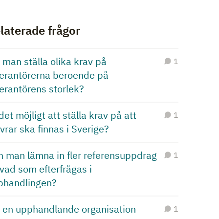
laterade frågor
 man ställa olika krav på
1
verantörerna beroende på
erantörens storlek?
det möjligt att ställa krav på att
1
vrar ska finnas i Sverige?
n man lämna in fler referensuppdrag
1
vad som efterfrågas i
phandlingen?
r en upphandlande organisation
1