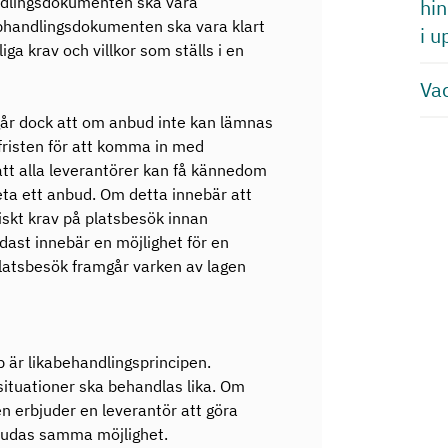
ndlingsdokumenten ska vara
hi
pphandlingsdokumenten ska vara klart
i 
ga krav och villkor som ställs i en
Va
går dock att om anbud inte kan lämnas
sfristen för att komma in med
tt alla leverantörer kan få kännedom
eta ett anbud. Om detta innebär att
toriskt krav på platsbesök innan
st innebär en möjlighet för en
latsbesök framgår varken av lagen
 är likabehandlingsprincipen.
a situationer ska behandlas lika. Om
 erbjuder en leverantör att göra
bjudas samma möjlighet.