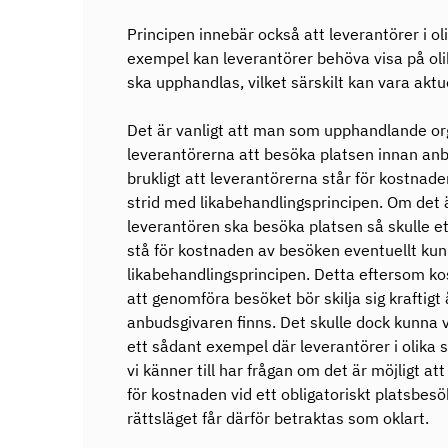
Principen innebär också att leverantörer i oli
exempel kan leverantörer behöva visa på oli
ska upphandlas, vilket särskilt kan vara aktu
Det är vanligt att man som upphandlande org
leverantörerna att besöka platsen innan anbu
brukligt att leverantörerna står för kostnaden
strid med likabehandlingsprincipen. Om det är
leverantören ska besöka platsen så skulle et
stå för kostnaden av besöken eventuellt kun
likabehandlingsprincipen. Detta eftersom k
att genomföra besöket bör skilja sig kraftigt
anbudsgivaren finns. Det skulle dock kunna 
ett sådant exempel där leverantörer i olika s
vi känner till har frågan om det är möjligt at
för kostnaden vid ett obligatoriskt platsbesök
rättsläget får därför betraktas som oklart.