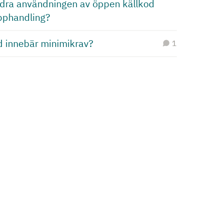
ndra användningen av öppen källkod
upphandling?
d innebär minimikrav?
1