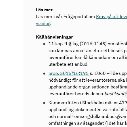
Läs mer
Läs mer i vår Frågeportal om
Krav på att lev
visning
.
Källhänvisningar
11 kap. 1 § lag (2016:1145) om offent
kan lämnas annat än efter ett besök på 
leverantörer kan få kännedom om all i
utarbeta ett anbud
prop. 2015/16:195
s. 1060 – i de upp
nödvändigt för att leverantörerna ska
upphandlande organisationen bestämma
leverantörer bereds denna
besöksmöj
Kammarrätten i Stockholm mål nr 47
upphandlingsdokumenten var inte tillräc
och normalt omsorgsfulla anbudsgivare
omfattningen av åtagandet (i det här f