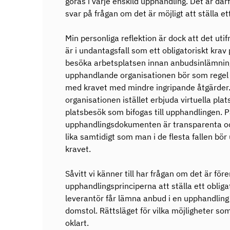
göras i varje enskild upphandling. Det är därf
svar på frågan om det är möjligt att ställa et
Min personliga reflektion är dock att det uti
är i undantagsfall som ett obligatoriskt krav
besöka arbetsplatsen innan anbudsinlämning
upphandlande organisationen bör som regel 
med kravet med mindre ingripande åtgärder
organisationen istället erbjuda virtuella pla
platsbesök som bifogas till upphandlingen. P
upphandlingsdokumenten är transparenta oc
lika samtidigt som man i de flesta fallen b
kravet.
Såvitt vi känner till har frågan om det är fö
upphandlingsprinciperna att ställa ett oblig
leverantör får lämna anbud i en upphandling a
domstol. Rättsläget för vilka möjligheter s
oklart.