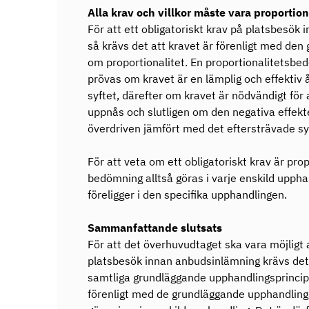
Alla krav och villkor måste vara proportio
För att ett obligatoriskt krav på platsbesök
så krävs det att kravet är förenligt med de
om proportionalitet. En proportionalitetsbed
prövas om kravet är en lämplig och effektiv 
syftet, därefter om kravet är nödvändigt för 
uppnås och slutligen om den negativa effekte
överdriven jämfört med det eftersträvade sy
För att veta om ett obligatoriskt krav är prop
bedömning alltså göras i varje enskild uppha
föreligger i den specifika upphandlingen.
Sammanfattande slutsats
För att det överhuvudtaget ska vara möjligt at
platsbesök innan anbudsinlämning krävs det a
samtliga grundläggande upphandlingsprincip
förenligt med de grundläggande upphandlin