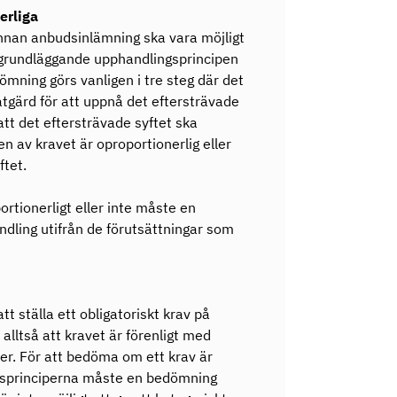
nerliga
 innan anbudsinlämning ska vara möjligt
n grundläggande upphandlingsprincipen
ömning görs vanligen i tre steg där det
åtgärd för att uppnå det eftersträvade
att det eftersträvade syftet ska
n av kravet är oproportionerlig eller
ftet.
ortionerligt eller inte måste en
ndling utifrån de förutsättningar som
t ställa ett obligatoriskt krav på
lltså att kravet är förenligt med
er. För att bedöma om ett krav är
gsprinciperna måste en bedömning