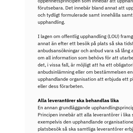
öppenhetsprincipen som innebär att uppha
förutsebara. Det innebär bland annat att u
och tydligt formulerade samt innehålla samtli
upphandling.
I lagen om offentlig upphandling (LOU) fram
annat än efter ett besök på plats så ska tid
anbudsansökningar och anbud vara så lång a
om all information som behövs för att utarb
det, i vissa fall, är möjligt att ha ett obliga
anbudsinlämning eller om bestämmelsen enda
upphandlande organisation att erbjuda ett p
eller dess förarbeten.
Alla leverantörer ska behandlas lika
En annan grundläggande upphandlingsprincip
Principen innebär att alla leverantörer i lik
exempelvis den upphandlande organisationen
platsbesök så ska samtliga leverantörer er