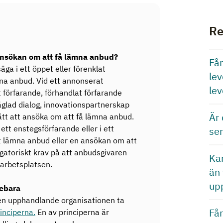
Re
 ansökan om att få lämna anbud?
Får
äga i ett öppet eller förenklat
le
ämna anbud. Vid ett annonserat
lev
vt förfarande, förhandlat förfarande
glad dialog, innovationspartnerskap
Är 
rätt att ansöka om att få lämna anbud.
i ett enstegsförfarande eller i ett
ser
t lämna anbud eller en ansökan om att
gatoriskt krav på att anbudsgivaren
Ka
 arbetsplatsen.
än 
up
ebara
en upphandlande organisationen ta
Få
inciperna.
En av principerna är