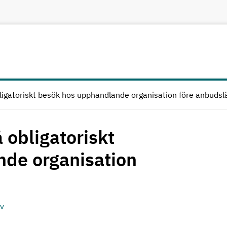
bligatoriskt besök hos upphandlande organisation före anbuds
 obligatoriskt
de organisation
av