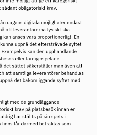
ör inte möjligt att ge ett kategoriskt
t sådant obligatoriskt krav.
från dagens digitala möjligheter endast
 på att leverantörerna fysiskt ska
 kan anses vara proportionerligt. En
kunna uppnå det eftersträvade syftet
. Exempelvis kan den upphandlande
tsbesök eller färdiginspelade
å det sättet säkerställer man även att
h att samtliga leverantörer behandlas
ör uppnå det bakomliggande syftet med
renligt med de grundläggande
atoriskt krav på platsbesök innan en
ldrig har ställts på sin spets i
om finns får därmed betraktas som