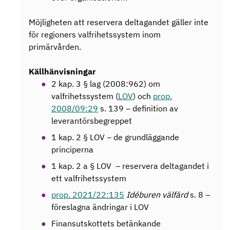
Möjligheten att reservera deltagandet gäller inte
för regioners valfrihetssystem inom
primärvården.
Källhänvisningar
2 kap. 3 § lag (2008:962) om
valfrihetssystem (
LOV
) och
prop.
2008/09:29
s. 139 – definition av
leverantörsbegreppet
1 kap. 2 § LOV – de grundläggande
principerna
1 kap. 2 a § LOV – reservera deltagandet i
ett valfrihetssystem
prop. 2021/22:135
Idéburen välfärd
s. 8 –
föreslagna ändringar i LOV
Finansutskottets betänkande