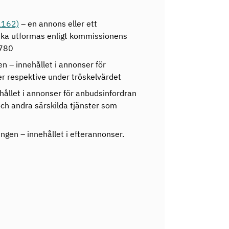
1162)
– en annons eller ett
ska utformas enligt kommissionens
1780
n – innehållet i annonser för
r respektive under tröskelvärdet
hållet i annonser för anbudsinfordran
och andra särskilda tjänster som
ngen – innehållet i efterannonser.