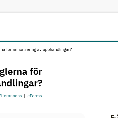
rna för annonsering av upphandlingar?
glerna för
ndlingar?
Efterannons
eForms
Fr