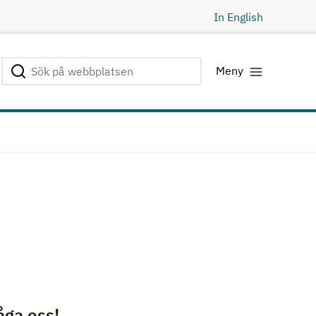
In English
Sök på webbplatsen
Genomför sökning
Meny
åga oss!