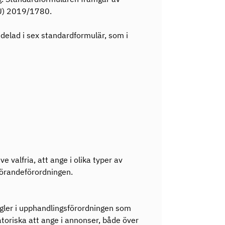
U) 2019/1780.
elad i sex standardformulär, som i
:
e valfria, att ange i olika typer av
förandeförordningen.
gler i upphandlingsförordningen som
gatoriska att ange i annonser, både över