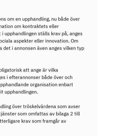
ons om en upphandling, nu både över
mation om kontraktets eller
i upphandlingen ställs krav på, anges
, sociala aspekter eller innovation. Om
ska det i annonsen även anges vilken typ
ligatorisk att ange är vilka
es i efterannonser både över och
upphandlande organisation enbart
nit upphandlingen.
dling över tröskelvärdena som avser
jänster som omfattas av bilaga 2 till
ytterligare krav som framgår av