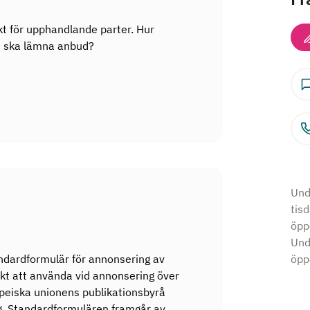
t för upphandlande parter. Hur
m ska lämna anbud?
Und
tis
öpp
Und
ndardformulär för annonsering av
öppe
skt att använda vid annonsering över
opeiska unionens publikationsbyrå
ng. Standardformulären framgår av