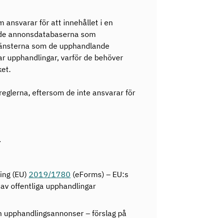
ansvarar för att innehållet i en
rade annonsdatabaserna som
 tjänsterna som de upphandlande
r upphandlingar, varför de behöver
ket.
reglerna, eftersom de inte ansvarar för
.
ing (EU)
2019/1780
(eForms) – EU:s
av offentliga upphandlingar
m upphandlingsannonser – förslag på