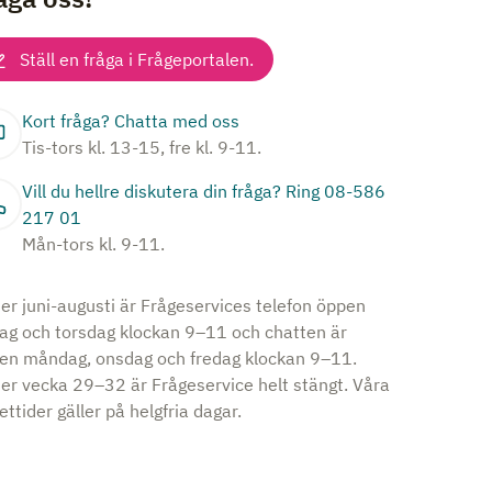
Ställ en fråga i Frågeportalen.
Kort fråga? Chatta med oss
Tis-tors kl. 13-15, fre kl. 9-11.
Vill du hellre diskutera din fråga? Ring 08-586
217 01
Mån-tors kl. 9-11.
er juni-augusti är Frågeservices telefon öppen
dag och torsdag klockan 9–11 och chatten är
en måndag, onsdag och fredag klockan 9–11.
er vecka 29–32 är Frågeservice helt stängt. Våra
ttider gäller på helgfria dagar.