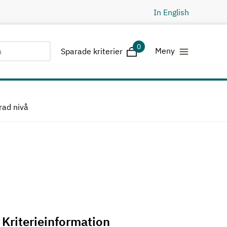
In English
0
Sparade kriterier
Meny
Sparade kriterier
rad nivå
Kriterieinformation