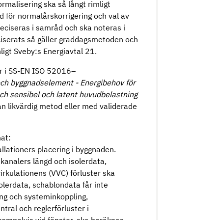
malisering ska så långt rimligt
 för normalårskorrigering och val av
eciseras i samråd och ska noteras i
eciserats så gäller graddagsmetoden och
igt Sveby:s Energiavtal 21.
er i SS-EN ISO 52016–
ch byggnadselement - Energibehov för
ch sensibel och latent huvudbelastning
an likvärdig metod eller med validerade
nat:
llationers placering i byggnaden.
kanalers längd och isolerdata,
rkulationens (VVC) förluster ska
olerdata, schablondata får inte
ng och systeminkoppling,
ntral och reglerförluster i