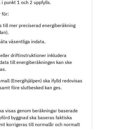
i punkt 1 och 2 uppfylls.
 för:
 till mer preciserad energiberäkning
an).
äta väsentliga indata.
ller driftinstruktioner inkludera
ndata till energiberäkningen kan ske
as.
all (Energihjälpen) ska ifylld redovisas
 samt före slutbesked kan ges.
ska visas genom beräkningar baserade
ppförd byggnad ska baseras faktiska
mt korrigeras till normalår och normalt