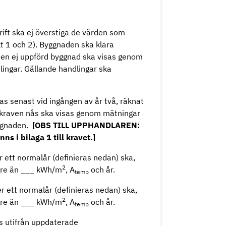
ift ska ej överstiga de värden som
t 1 och 2). Byggnaden ska klara
r en ej uppförd byggnad ska visas genom
ingar. Gällande handlingar ska
.
as senast vid ingången av år två, räknat
tt kraven nås ska visas genom mätningar
yggnaden.
[OBS TILL UPPHANDLAREN:
ns i bilaga 1 till kravet.]
 ett normalår (definieras nedan) ska,
2
lägre än ___ kWh/m
, A
och år.
temp
r ett normalår (definieras nedan) ska,
2
lägre än ___ kWh/m
, A
och år.
temp
s utifrån uppdaterade