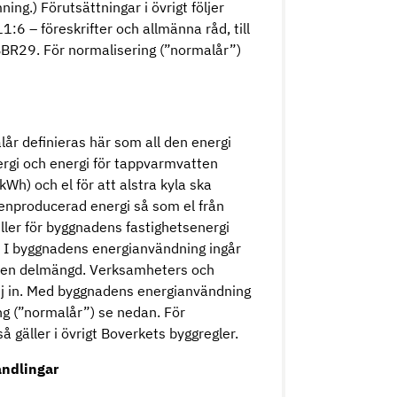
g.) Förutsättningar i övrigt följer
:6 – föreskrifter och allmänna råd, till
BR29. För normalisering (”normalår”)
r definieras här som all den energi
rgi och energi för tappvarmvatten
Wh) och el för att alstra kyla ska
enproducerad energi så som el från
eller för byggnadens fastighetsenergi
. I byggnadens energianvändning ingår
 en delmängd. Verksamheters och
j in. Med byggnadens energianvändning
ng (”normalår”) se nedan. För
å gäller i övrigt Boverkets byggregler.
andlingar