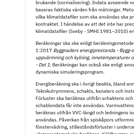
brukande (normalisering). Indata avseende nor
baseras faktiska värden från mätningar. Metod
vilka klimatdatafiler som ska användas ska pr
kontraktet. I händelse av att det inte har pr
klimatdatafiler (Sveby - SMHI 1981–2010) enl
Beräkningar ska ske enligt beräkningsmetod
1:2017
Byggnaders energiprestanda - Bygg-o
uppvärmning och kylning, innetemperaturer o
- Del 1
. Beräkningar kan också ske enligt ann
dynamiska simuleringsprogram.
Energiberäkning ska i övrigt beakta, bland an
Teknikutrymmens, schakts, kanalers och insta
Förluster ska beräknas utifrån schaktens och 
schablondata får inte användas. Varmvattenci
beräknas utifrån VVC-längd och ledningens is
användas. Påverkan från spiskåpors utformni
fönstervädring, stilleståndsförluster i underce