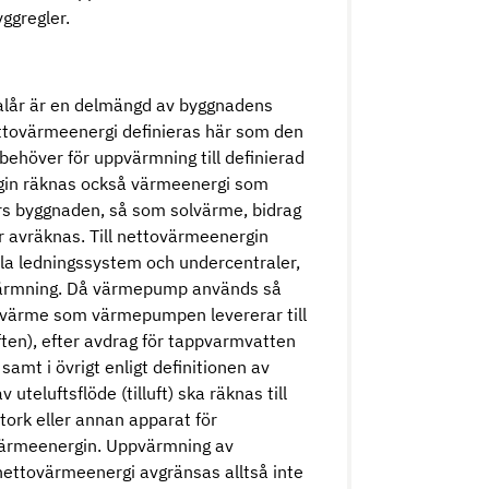
ggregler.
lår är en delmängd av byggnadens
ttovärmeenergi definieras här som den
ehöver för uppvärmning till definierad
gin räknas också värmeenergi som
örs byggnaden, så som solvärme, bidrag
ler avräknas. Till nettovärmeenergin
lla ledningssystem och undercentraler,
värmning. Då värmepump används så
 värme som värmepumpen levererar till
ten), efter avdrag för tappvarmvatten
mt i övrigt enligt definitionen av
eluftsflöde (tilluft) ska räknas till
ork eller annan apparat för
värmeenergin. Uppvärmning av
nettovärmeenergi avgränsas alltså inte