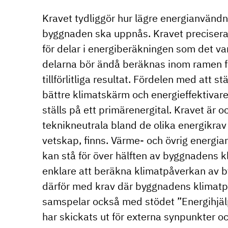
Kravet tydliggör hur lägre energianvändn
byggnaden ska uppnås. Kravet precisera
för delar i energiberäkningen som det vanl
delarna bör ändå beräknas inom ramen fö
tillförlitliga resultat. Fördelen med att st
bättre klimatskärm och energieffektivare
ställs på ett primärenergital. Kravet är 
teknikneutrala bland de olika energikrav
vetskap, finns. Värme- och övrig energia
kan stå för över hälften av byggnadens k
enklare att beräkna klimatpåverkan av 
därför med krav där byggnadens klimatp
samspelar också med stödet ”Energihjäl
har skickats ut för externa synpunkter 