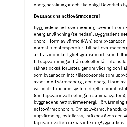
energiberäkningar och ske enligt Boverkets by
Byggnadens nettovärmeenergi
Byggnadens nettovärmeenergi över ett norma
energianvändning (se nedan). Byggnadens ne
energi i form av värme (kWh) som byggnaden b
normal rumstemperatur. Till nettovärmeener
alstras inom fastighetsgränsen och som tillf
till uppvärmningen från solceller får inte hel
räknas också förluster, genom vädring och i a
som byggnaden inte tillgodogör sig som upp
avses med värmeenergi, den energi i form av
värmedistributionssystemet (eller inomhusluf
(om tappvarmvattnet ingår i samma system), sa
byggnadens nettovärmeenergi. Förvärmning av ut
nettovärmeenergin. Om golvvärme, handdukst
uppvärmning installeras, inräknas även den 
tappvarmvatten räknas inte in. (Byggnadens 