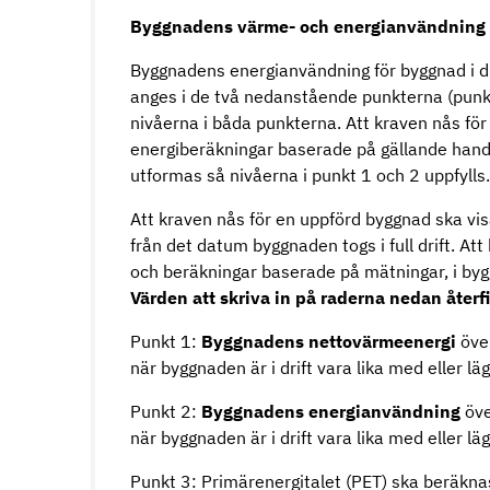
Byggnadens värme- och energianvändning
Byggnadens energianvändning för byggnad i dr
anges i de två nedanstående punkterna (punk
nivåerna i båda punkterna. Att kraven nås fö
energiberäkningar baserade på gällande handl
utformas så nivåerna i punkt 1 och 2 uppfylls
Att kraven nås för en uppförd byggnad ska vis
från det datum byggnaden togs i full drift. A
och beräkningar baserade på mätningar, i b
Värden att skriva in på raderna nedan återfin
Punkt 1:
Byggnadens nettovärmeenergi
över
när byggnaden är i drift vara lika med eller 
Punkt 2:
Byggnadens energianvändning
öve
när byggnaden är i drift vara lika med eller 
Punkt 3: Primärenergitalet (PET) ska beräkna