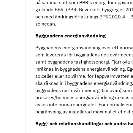
på samma sätt som BBR:s energi för uppvärmnin
gällande BBR. (BBR: Boverkets byggregler 2011
och med ändringsförfattnings BFS 2020:4 – B
se nedan.
Byggnadens energianvändning
Byggnadens energianvändning över ett normalå
som levereras för byggnadens nettovärmeene
samt byggnadens fastighetsenergi. Fjärrkyla (k
inräknas in byggnadens energianvändning. Eg
solceller eller solvärme, för tappvarmvatten 
ska räknas in i byggnadens energianvändning
byggnadens nettovärmeenergi (se ovan) som
brukares/boendes energianvändning räknas e
avses inte primärenergitalet. För normaliseri
begränsning av installerad maximal el-effekt s
Bygg- och relationshandlingar och andra h