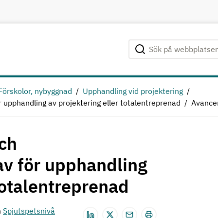
Sök på webbplatsen
Genomför sökning
Förskolor, nybyggnad
Upphandling vid projektering
upphandling av projektering eller totalentreprenad
Avance
ch
av för upphandling
totalentreprenad
h
Spjutspetsnivå