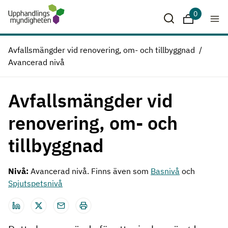
Hoppa till huvudinnehåll
0
Sparade krit
Avfallsmängder vid renovering, om- och tillbyggnad
Avancerad nivå
Avfallsmängder vid
renovering, om- och
tillbyggnad
Nivå:
Avancerad nivå. Finns även som
Basnivå
och
Spjutspetsnivå