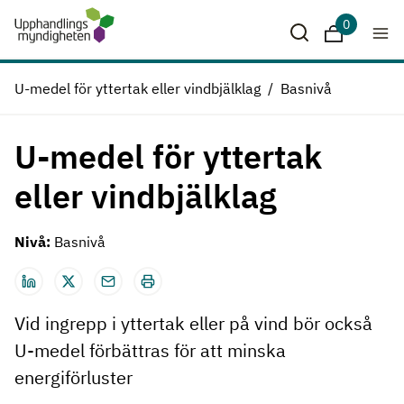
Hoppa till huvudinnehåll
0
Sparade krit
U-medel för yttertak eller vindbjälklag
Basnivå
U-medel för yttertak
eller vindbjälklag
Nivå:
Basnivå
Vid ingrepp i yttertak eller på vind bör också
U-medel förbättras för att minska
energiförluster