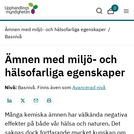
Hoppa till huvudinnehåll
0
Sparade krit
Ämnen med miljö- och hälsofarliga egenskaper
Basnivå
Ämnen med miljö- och
hälsofarliga egenskaper
Nivå:
Basnivå. Finns även som
Avancerad nivå
Många kemiska ämnen har välkända negativa
effekter på både vår hälsa och naturen. Det
saknas dock fortfarande mycket kunskap om