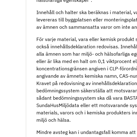
hälsofarliga egenskaper".
Innehåll och halter ska beräknas i material,
levereras till byggplatsen eller monteringspla
av ämnen och sammansatta varor om inte anna
För varje material, vara eller kemisk produk
också innehållsdeklaration redovisas. Innehål
alla ämnen som har miljö- och hälsofarliga 
eller är lika med en halt om 0,1 viktprocent el
koncentrationsgränsen angiven i CLP-förordn
angivande av ämnets kemiska namn, CAS-numm
Kravet på redovisning av innehållsdeklaratio
bedömningssystem säkerställa att motsvarand
sådant bedömningssystem ska då vara BAST
SundaHusMiljödata eller ett motsvarande s
materials, varors och i kemiska produkters in
miljö och hälsa.
Mindre avsteg kan i undantagsfall komma att