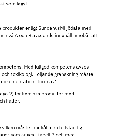
at som lägst.
a produkter enligt SundahusMiljödata med
n nivå A och B avseende innehåll innebär att
 kompetens. Med fullgod kompetens avses
och toxikologi. Följande granskning måste
v dokumentation i form av:
laga 2) för kemiska produkter med
ch halter.
vilken måste innehålla en fullständig
per som anges i tabell 2 och med