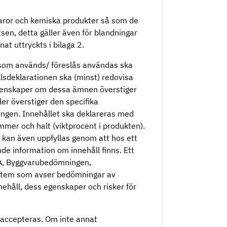
 varor och kemiska produkter så som de
tsen, detta gäller även för blandningar
t uttryckts i bilaga 2.
t som används/ föreslås användas ska
lsdeklarationen ska (minst) redovisa
egenskaper om dessa ämnen överstiger
ler överstiger den specifika
ingen. Innehållet ska deklareras med
er och halt (viktprocent i produkten).
n kan även uppfyllas genom att hos ett
e information om innehåll finns. Ett
A, Byggvarubedömningen,
ystem som avser bedömningar av
nehåll, dess egenskaper och risker för
 accepteras. Om inte annat