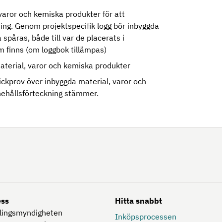
varor och kemiska produkter för att
kning. Genom projektspecifik logg bör inbyggda
spåras, både till var de placerats i
finns (om loggbok tillämpas)
aterial, varor och kemiska produkter
tickprov över inbyggda material, varor och
nnehållsförteckning stämmer.
ess
Hitta snabbt
lingsmyndigheten
Inköpsprocessen