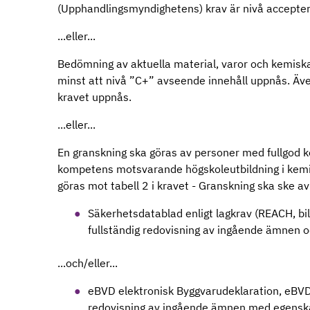
(Upphandlingsmyndighetens) krav är nivå accepter
...eller...
Bedömning av aktuella material, varor och kemisk
minst att nivå ”C+” avseende innehåll uppnås. Äve
kravet uppnås.
...eller...
En granskning ska göras av personer med fullgod
kompetens motsvarande högskoleutbildning i kemi 
göras mot tabell 2 i kravet - Granskning ska ske a
Säkerhetsdatablad enligt lagkrav (REACH, bi
fullständig redovisning av ingående ämnen o
...och/eller...
eBVD elektronisk Byggvarudeklaration, eBVD 
redovisning av ingående ämnen med egenska