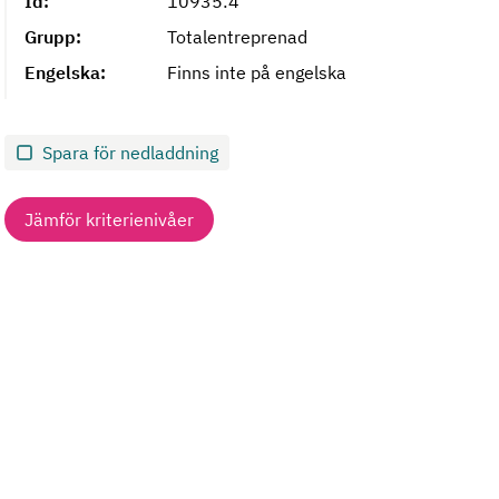
Id:
10935:4
Grupp:
Totalentreprenad
Engelska:
Finns inte på engelska
Spara för nedladdning
Jämför kriterienivåer