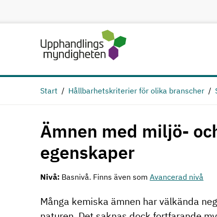
Hoppa till huvudinnehåll
Start
Hållbarhetskriterier för olika branscher
Ämnen med miljö- och
egenskaper
Nivå:
Basnivå. Finns även som
Avancerad nivå
Många kemiska ämnen har välkända negat
naturen. Det saknas dock fortfarande m