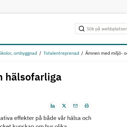
Sök på webbplatsen
Genomför sökning
Skolor, ombyggnad
Totalentreprenad
Ämnen med miljö- oc
 hälsofarliga
iva effekter på både vår hälsa och
ycket kunskap om hur olika