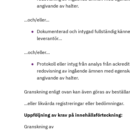
angivande av halter.
...och/eller...
Dokumenterad och intygad fullständig känned
leverantör…
…och/eller…
Protokoll eller intyg från analys från ackre
redovisning av ingående ämnen med egenska
angivande av halter.
Granskning enligt ovan kan även göras av beställa
...eller likvärda registreringar eller bedömningar.
Uppföljning av krav på innehållsförteckning:
Granskning av