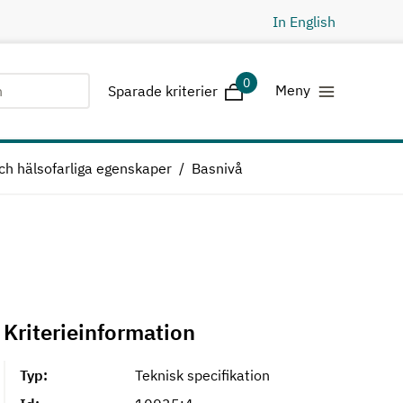
In English
0
Sparade kriterier
Meny
Sparade kriterier
h hälsofarliga egenskaper
Basnivå
Kriterieinformation
Typ:
Teknisk specifikation