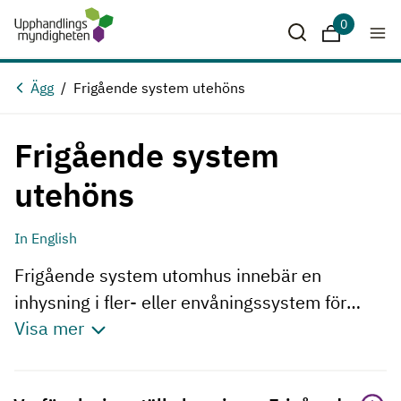
Hoppa till huvudinnehåll
0
Sparade krit
Ägg
Frigående system utehöns
Frigående system
utehöns
In English
Frigående system utomhus innebär en
inhysning i fler- eller envåningssystem för
Visa mer
frigående höns. Dessutom gäller att hönsen
har tillgång till utevistelse året runt. Hönsen
röra sig fritt i stora stallar inomhus med strö