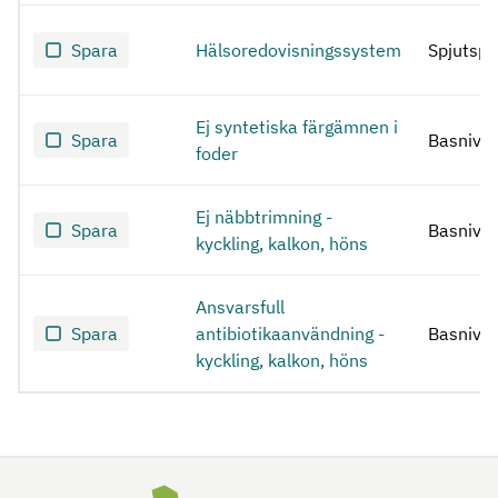
Spara
Hälsoredovisningssystem
Spjutspe
Ej syntetiska färgämnen i
Spara
Basnivå
foder
Ej näbbtrimning -
Spara
Basnivå
kyckling, kalkon, höns
Ansvarsfull
Spara
antibiotikaanvändning -
Basnivå
kyckling, kalkon, höns