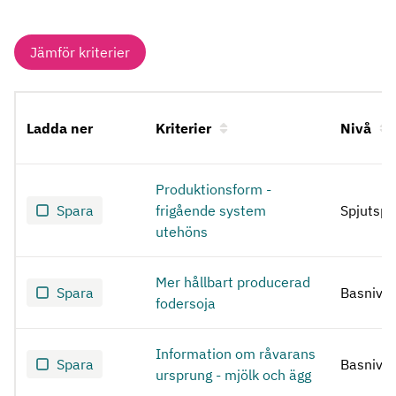
Jämför kriterier
Ladda ner
Kriterier
Nivå
Frigående system utehöns
Produktionsform -
Spara
frigående system
Spjutspe
utehöns
Mer hållbart producerad
Spara
Basnivå
fodersoja
Information om råvarans
Spara
Basnivå
ursprung - mjölk och ägg