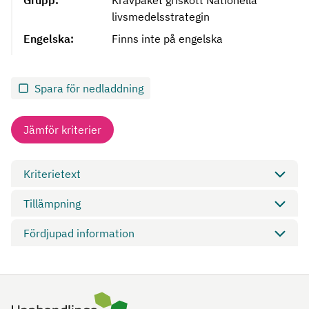
Grupp:
Kravpaket griskött Nationella
livsmedelsstrategin
Engelska:
Finns inte på engelska
Spara för nedladdning
Jämför kriterier
Kriterietext
Tillämpning
Fördjupad information