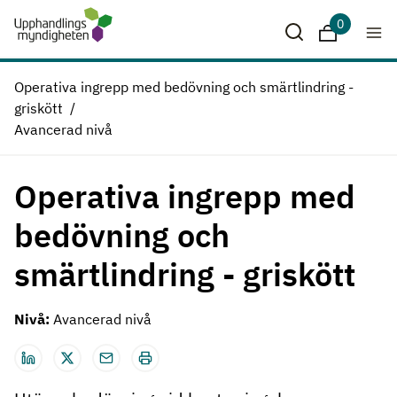
Hoppa till huvudinnehåll
0
Sparade krit
Operativa ingrepp med bedövning och smärtlindring -
griskött
Avancerad nivå
Operativa ingrepp med
bedövning och
smärtlindring - griskött
Nivå:
Avancerad nivå