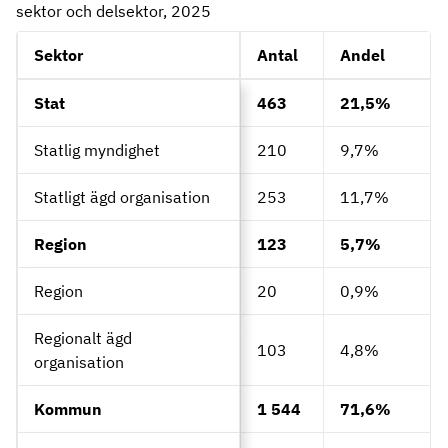
sektor och delsektor, 2025
Sektor
Antal
Andel
Stat
463
21,5%
Statlig myndighet
210
9,7%
Statligt ägd organisation
253
11,7%
Region
123
5,7%
Region
20
0,9%
Regionalt ägd
103
4,8%
organisation
Kommun
1 544
71,6%