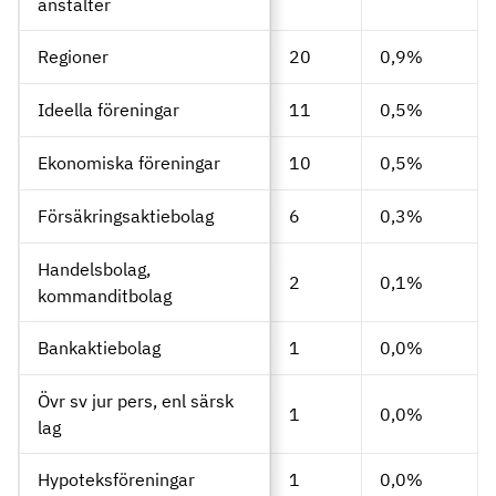
anstalter
Regioner
20
0,9%
Ideella föreningar
11
0,5%
Ekonomiska föreningar
10
0,5%
Försäkringsaktiebolag
6
0,3%
Handelsbolag,
2
0,1%
kommanditbolag
Bankaktiebolag
1
0,0%
Övr sv jur pers, enl särsk
1
0,0%
lag
Hypoteksföreningar
1
0,0%