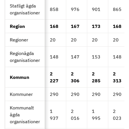
Statligt ägda
858
976
901
865
organisationer
Region
168
167
173
168
Regioner
20
20
20
20
Regionägda
148
147
153
148
organisationer
2
2
2
2
Kommun
227
306
285
313
Kommuner
290
290
290
290
Kommunalt
1
2
1
2
ägda
937
016
995
023
organisationer