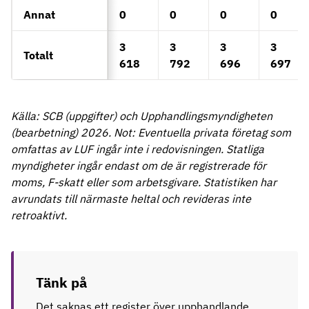
Annat
0
0
0
0
3
3
3
3
Totalt
618
792
696
697
Källa: SCB (uppgifter) och Upphandlingsmyndigheten
(bearbetning) 2026. Not: Eventuella privata företag som
omfattas av LUF ingår inte i redovisningen. Statliga
myndigheter ingår endast om de är registrerade för
moms, F-skatt eller som arbetsgivare. Statistiken har
avrundats till närmaste heltal och revideras inte
retroaktivt.
Tänk på
Det saknas ett register över upphandlande