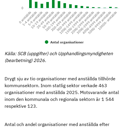
0
0 anställda
1-4 anställda
5-9 anställda
10-19 anställda
20-49 anställda
50-99 anställda
100-199 anställda
200-499 anställda
500-999 anställda
1000-1499 anställda
1500-1999 anställda
2000-2999 anställda
3000-3999 anställda
4000-4999 anställda
5000-9999 anställda
10000- anställda
Antal organisationer
Källa: SCB (uppgifter) och Upphandlingsmyndigheten
(bearbetning) 2026.
Drygt sju av tio organisationer med anställda tillhörde
kommunsektorn. Inom statlig sektor verkade 463
organisationer med anställda 2025. Motsvarande antal
inom den kommunala och regionala sektorn är 1 544
respektive 123.
Antal och andel organisationer med anställda efter