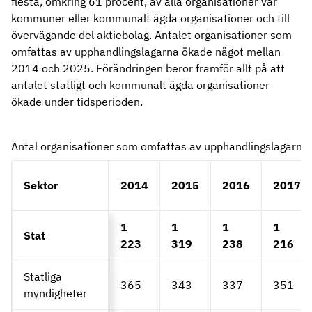
flesta, omkring 61 procent, av alla organisationer var
kommuner eller kommunalt ägda organisationer och till
övervägande del aktiebolag. Antalet organisationer som
omfattas av upphandlingslagarna ökade något mellan
2014 och 2025. Förändringen beror framför allt på att
antalet statligt och kommunalt ägda organisationer
ökade under tidsperioden.
Antal organisationer som omfattas av upphandlingslagarn
Sektor
2014
2015
2016
2017
1
1
1
1
Stat
223
319
238
216
Statliga
365
343
337
351
myndigheter