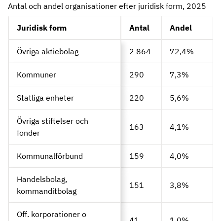
Antal och andel organisationer efter juridisk form, 2025
Juridisk form
Antal
Andel
Övriga aktiebolag
2 864
72,4%
Kommuner
290
7,3%
Statliga enheter
220
5,6%
Övriga stiftelser och
163
4,1%
fonder
Kommunalförbund
159
4,0%
Handelsbolag,
151
3,8%
kommanditbolag
Off. korporationer o
41
1,0%