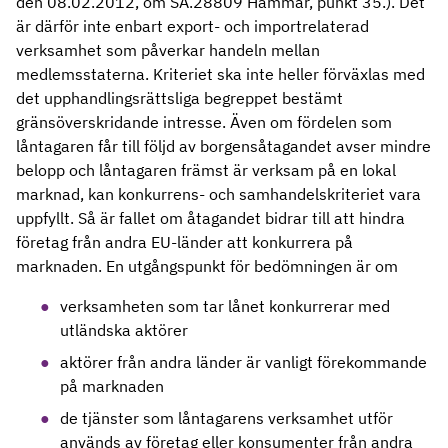
den 08.02.2012, om SA.28809 Hammar, punkt 35.). Det
är därför inte enbart export- och importrelaterad
verksamhet som påverkar handeln mellan
medlemsstaterna. Kriteriet ska inte heller förväxlas med
det upphandlingsrättsliga begreppet bestämt
gränsöverskridande intresse. Även om fördelen som
låntagaren får till följd av borgensåtagandet avser mindre
belopp och låntagaren främst är verksam på en lokal
marknad, kan konkurrens- och samhandelskriteriet vara
uppfyllt. Så är fallet om åtagandet bidrar till att hindra
företag från andra EU-länder att konkurrera på
marknaden. En utgångspunkt för bedömningen är om
verksamheten som tar lånet konkurrerar med
utländska aktörer
aktörer från andra länder är vanligt förekommande
på marknaden
de tjänster som låntagarens verksamhet utför
används av företag eller konsumenter från andra